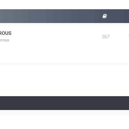
EROUS
367
erous