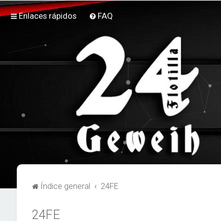
Enlaces rápidos
FAQ
Índice general
24FE
24FE