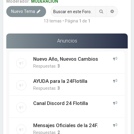
a
Moderador:
MODERACION
r
Buscar
Búsqueda
Nuevo Tema
13 temas • Página
1
de
1
Anuncios
Nuevo Año, Nuevos Cambios
Respuestas:
3
AYUDA para la 24Flotilla
Respuestas:
3
Canal Discord 24 Flotilla
Mensajes Oficiales de la 24F.
Respuestas:
2