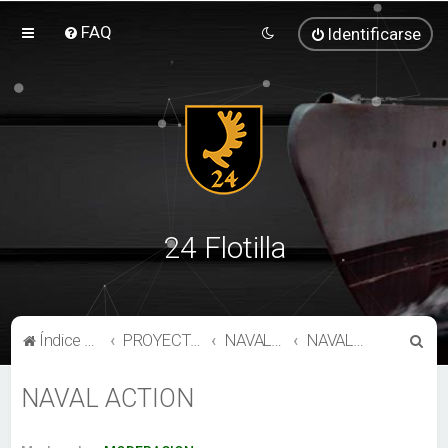
FAQ
Identificarse
24 Flotilla
B
Índice general
PROYECTOS Y OTROS SIMULADORES NAVALES
NAVAL ACTION
NAVAL ACTION
u
NAVAL ACTION
s
c