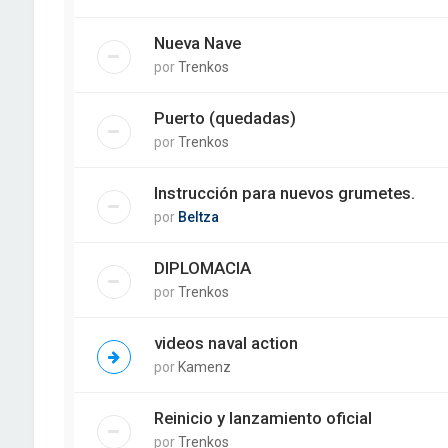
Nueva Nave
por
Trenkos
Puerto (quedadas)
por
Trenkos
Instrucción para nuevos grumetes.
por
Beltza
DIPLOMACIA
por
Trenkos
videos naval action
por
Kamenz
Reinicio y lanzamiento oficial
por
Trenkos