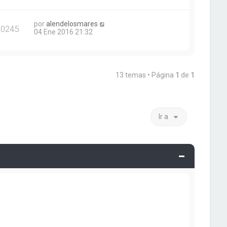
por
alendelosmares
20245
04 Ene 2016 21:32
13 temas • Página
1
de
1
Ir a