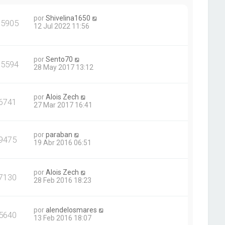
por
Shivelina1650
65905
12 Jul 2022 11:56
por
Sento70
15594
28 May 2017 13:12
por
Alois Zech
6741
27 Mar 2017 16:41
por
paraban
9475
19 Abr 2016 06:51
por
Alois Zech
7130
28 Feb 2016 18:23
por
alendelosmares
5640
13 Feb 2016 18:07