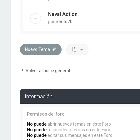
Naval Action.
por
Sento70
Nuevo Tema
Volver a Índice general
Información
Permisos del foro
No puede
abrir nuevos temas en este Foro
No puede
responder a temas en este Foro
No puede
editar sus mensajes en este Foro