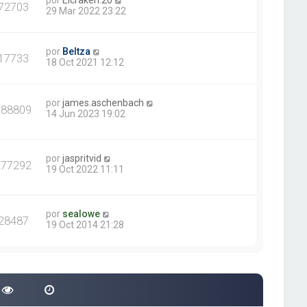
por
Elcraken.20
72703
29 Mar 2022 23:22
por
Beltza
17733
18 Oct 2021 12:12
por
james.aschenbach
388809
14 Jun 2023 19:02
por
jaspritvid
277292
19 Oct 2022 11:11
por
sealowe
28487
19 Oct 2014 21:28