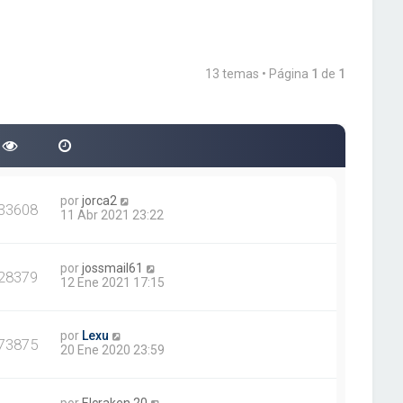
13 temas • Página
1
de
1
por
jorca2
33608
11 Abr 2021 23:22
por
jossmail61
28379
12 Ene 2021 17:15
por
Lexu
73875
20 Ene 2020 23:59