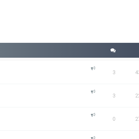
squeda avanzada
3
4
3
2
0
2