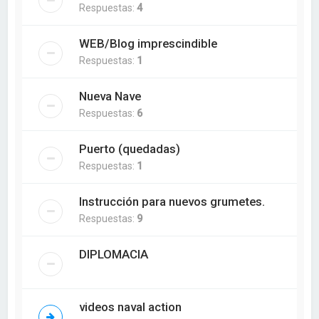
Respuestas:
4
WEB/Blog imprescindible
Respuestas:
1
Nueva Nave
Respuestas:
6
Puerto (quedadas)
Respuestas:
1
Instrucción para nuevos grumetes.
Respuestas:
9
DIPLOMACIA
videos naval action