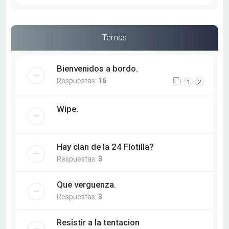
Temas
Bienvenidos a bordo.
Respuestas:
16
1
2
Wipe.
Hay clan de la 24 Flotilla?
Respuestas:
3
Que verguenza.
Respuestas:
3
Resistir a la tentacion