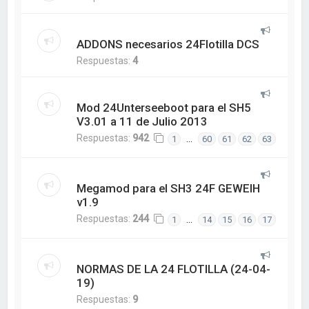
ADDONS necesarios 24Flotilla DCS
Respuestas:
4
Mod 24Unterseeboot para el SH5
V3.01 a 11 de Julio 2013
Respuestas:
942
…
1
60
61
62
63
Megamod para el SH3 24F GEWEIH
v1.9
Respuestas:
244
…
1
14
15
16
17
NORMAS DE LA 24 FLOTILLA (24-04-
19)
Respuestas:
9