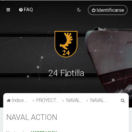
FAQ
Identificarse
24 Flotilla
B
Índice general
PROYECTOS Y OTROS SIMULADORES NAVALES
NAVAL ACTION
NAVAL ACTION
u
NAVAL ACTION
s
c