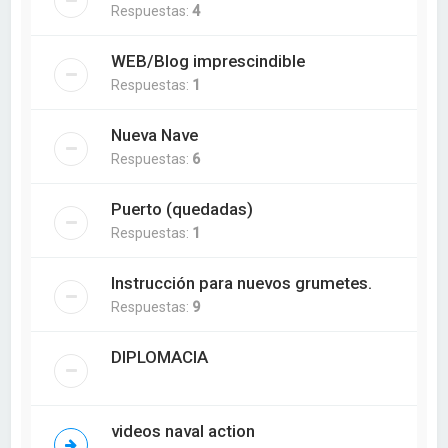
Respuestas:
4
WEB/Blog imprescindible
Respuestas:
1
Nueva Nave
Respuestas:
6
Puerto (quedadas)
Respuestas:
1
Instrucción para nuevos grumetes.
Respuestas:
9
DIPLOMACIA
videos naval action