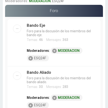
a
Moderadores:
MODERACION
,
ESQ24F
r
Foro
Bando Eje
Foro para la discusión de los miembros del
bando eje.
Temas:
46
Mensajes:
363
Moderadores:
MODERACION
ESQ24F
Bando Aliado
Foro para la discusión de los miembros del
bando aliado.
Temas:
30
Mensajes:
283
Moderadores:
MODERACION
ESQ24F