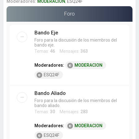
a
Moderadores:
MODERACION
,
ESQ24F
r
Foro
Bando Eje
Foro para la discusión de los miembros del
bando eje.
Temas:
46
Mensajes:
363
Moderadores:
MODERACION
ESQ24F
Bando Aliado
Foro para la discusión de los miembros del
bando aliado.
Temas:
30
Mensajes:
283
Moderadores:
MODERACION
ESQ24F