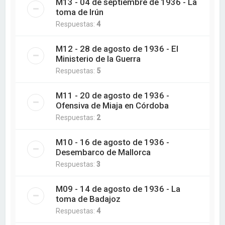
M13 - 04 de septiembre de 1936 - La
toma de Irún
Respuestas:
4
M12 - 28 de agosto de 1936 - El
Ministerio de la Guerra
Respuestas:
5
M11 - 20 de agosto de 1936 -
Ofensiva de Miaja en Córdoba
Respuestas:
2
M10 - 16 de agosto de 1936 -
Desembarco de Mallorca
Respuestas:
3
M09 - 14 de agosto de 1936 - La
toma de Badajoz
Respuestas:
4