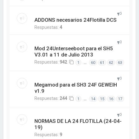
ADDONS necesarios 24Flotilla DCS
Respuestas:
4
Mod 24Unterseeboot para el SH5
V3.01 a 11 de Julio 2013
Respuestas:
942
…
1
60
61
62
63
Megamod para el SH3 24F GEWEIH
v1.9
Respuestas:
244
…
1
14
15
16
17
NORMAS DE LA 24 FLOTILLA (24-04-
19)
Respuestas:
9