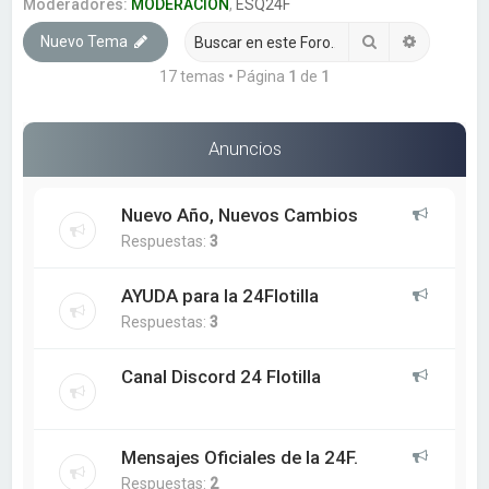
a
Moderadores:
MODERACION
,
ESQ24F
r
Buscar
Búsqueda
Nuevo Tema
17 temas • Página
1
de
1
Anuncios
Nuevo Año, Nuevos Cambios
Respuestas:
3
AYUDA para la 24Flotilla
Respuestas:
3
Canal Discord 24 Flotilla
Mensajes Oficiales de la 24F.
Respuestas:
2