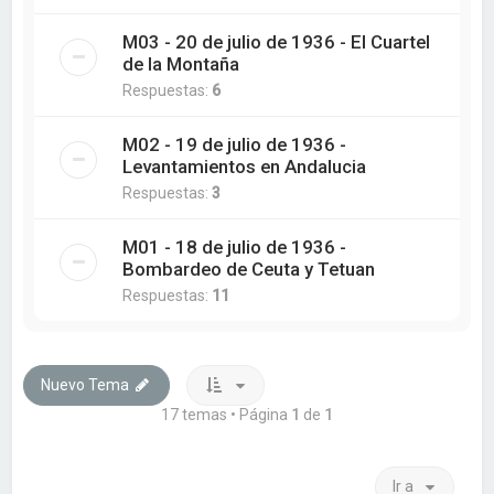
M03 - 20 de julio de 1936 - El Cuartel
de la Montaña
Respuestas:
6
M02 - 19 de julio de 1936 -
Levantamientos en Andalucia
Respuestas:
3
M01 - 18 de julio de 1936 -
Bombardeo de Ceuta y Tetuan
Respuestas:
11
Nuevo Tema
17 temas • Página
1
de
1
Ir a