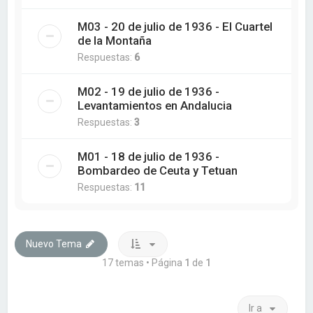
M03 - 20 de julio de 1936 - El Cuartel
de la Montaña
Respuestas:
6
M02 - 19 de julio de 1936 -
Levantamientos en Andalucia
Respuestas:
3
M01 - 18 de julio de 1936 -
Bombardeo de Ceuta y Tetuan
Respuestas:
11
Nuevo Tema
17 temas • Página
1
de
1
Ir a