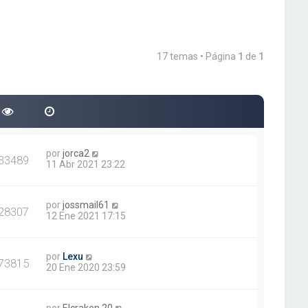
17 temas • Página
1
de
1
por
jorca2
33489
11 Abr 2021 23:22
por
jossmail61
28307
12 Ene 2021 17:15
por
Lexu
73815
20 Ene 2020 23:59