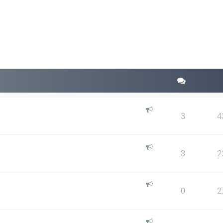
squeda avanzada
3
4
3
2
0
2