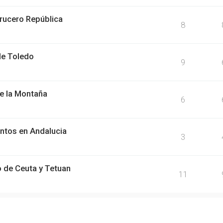
Crucero República
8
de Toledo
9
de la Montaña
6
entos en Andalucia
3
 de Ceuta y Tetuan
11