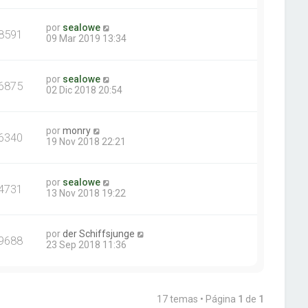
por
sealowe
8591
09 Mar 2019 13:34
por
sealowe
6875
02 Dic 2018 20:54
por
monry
6340
19 Nov 2018 22:21
por
sealowe
4731
13 Nov 2018 19:22
por
der Schiffsjunge
9688
23 Sep 2018 11:36
17 temas • Página
1
de
1