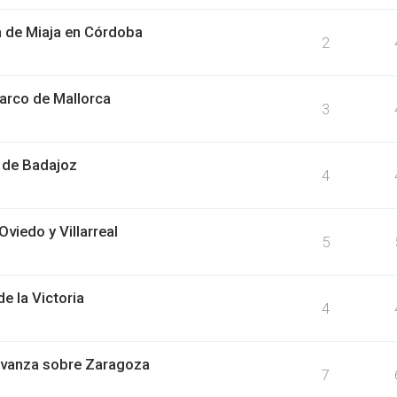
a de Miaja en Córdoba
2
arco de Mallorca
3
 de Badajoz
4
viedo y Villarreal
5
e la Victoria
4
 avanza sobre Zaragoza
7