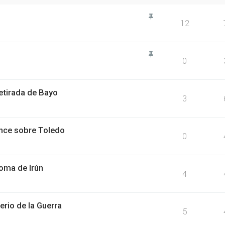
12
0
etirada de Bayo
3
nce sobre Toledo
0
oma de Irún
4
erio de la Guerra
5