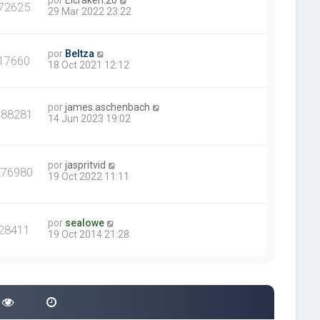
por
Elcraken.20
72625
29 Mar 2022 23:22
por
Beltza
17660
18 Oct 2021 12:12
por
james.aschenbach
388281
14 Jun 2023 19:02
por
jaspritvid
276980
19 Oct 2022 11:11
por
sealowe
28411
19 Oct 2014 21:28