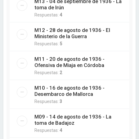
M13 - 04 de septiembre de 1936 - La
toma de Irún
Respuestas:
4
M12 - 28 de agosto de 1936 - El
Ministerio de la Guerra
Respuestas:
5
M11 - 20 de agosto de 1936 -
Ofensiva de Miaja en Córdoba
Respuestas:
2
M10 - 16 de agosto de 1936 -
Desembarco de Mallorca
Respuestas:
3
M09 - 14 de agosto de 1936 - La
toma de Badajoz
Respuestas:
4