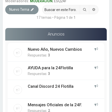
a
Moderadores:
MODERACION
,
ESQ24F
r
Buscar
Búsqueda
Nuevo Tema
17 temas • Página
1
de
1
Anuncios
Nuevo Año, Nuevos Cambios
Respuestas:
3
AYUDA para la 24Flotilla
Respuestas:
3
Canal Discord 24 Flotilla
Mensajes Oficiales de la 24F.
Respuestas:
2