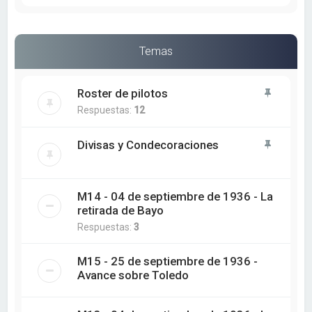
Temas
Roster de pilotos
Respuestas:
12
Divisas y Condecoraciones
M14 - 04 de septiembre de 1936 - La
retirada de Bayo
Respuestas:
3
M15 - 25 de septiembre de 1936 -
Avance sobre Toledo