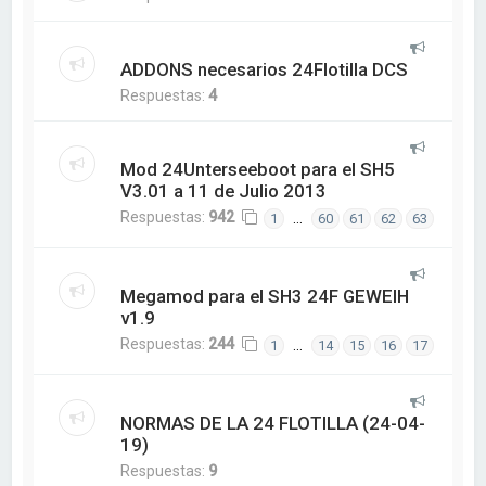
ADDONS necesarios 24Flotilla DCS
Respuestas:
4
Mod 24Unterseeboot para el SH5
V3.01 a 11 de Julio 2013
Respuestas:
942
…
1
60
61
62
63
Megamod para el SH3 24F GEWEIH
v1.9
Respuestas:
244
…
1
14
15
16
17
NORMAS DE LA 24 FLOTILLA (24-04-
19)
Respuestas:
9