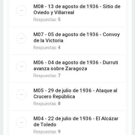
M08 - 13 de agosto de 1936 - Sitio de
Oviedo y Villarreal
Respuestas:
5
M07 - 05 de agosto de 1936 - Convoy
de la Victoria
Respuestas:
4
M06 - 04 de agosto de 1936 - Durruti
avanza sobre Zaragoza
Respuestas:
7
M05 - 29 de julio de 1936 - Ataque al
Crucero República
Respuestas:
8
M04 - 22 de julio de 1936 - El Alcázar
de Toledo
Respuestas:
9