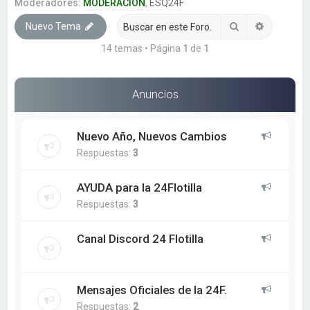
a
Moderadores:
MODERACION
,
ESQ24F
r
Buscar
Búsqueda
Nuevo Tema
14 temas • Página
1
de
1
Anuncios
Nuevo Año, Nuevos Cambios
Respuestas:
3
AYUDA para la 24Flotilla
Respuestas:
3
Canal Discord 24 Flotilla
Mensajes Oficiales de la 24F.
Respuestas:
2