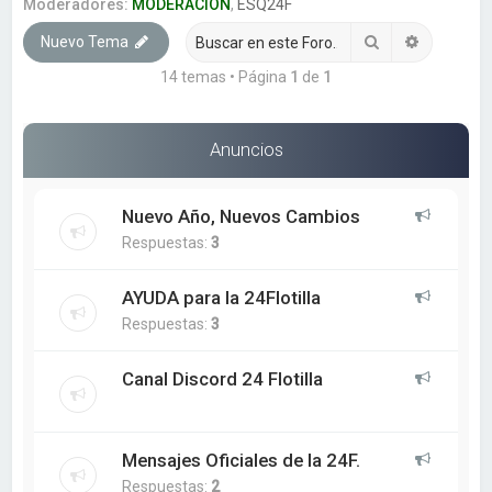
a
Moderadores:
MODERACION
,
ESQ24F
r
Buscar
Búsqueda
Nuevo Tema
14 temas • Página
1
de
1
Anuncios
Nuevo Año, Nuevos Cambios
Respuestas:
3
AYUDA para la 24Flotilla
Respuestas:
3
Canal Discord 24 Flotilla
Mensajes Oficiales de la 24F.
Respuestas:
2