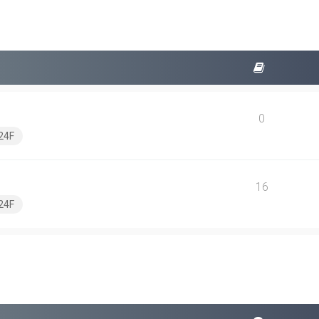
0
24F
16
24F
squeda avanzada