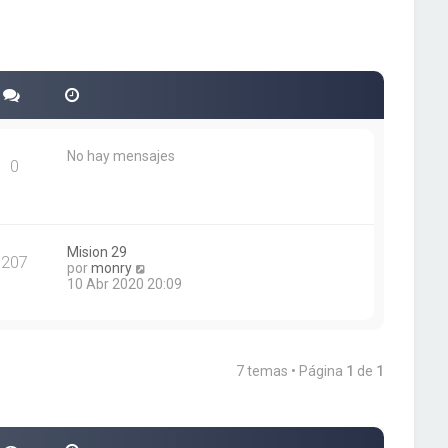
No hay mensajes
0
Mision 29
207
V
por
monry
e
10 Abr 2020 20:09
r
ú
l
t
i
7 temas • Página
1
de
1
m
o
m
e
n