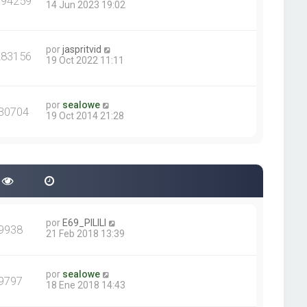
394259
14 Jun 2023 19:02
por
jaspritvid
283156
19 Oct 2022 11:11
por
sealowe
30704
19 Oct 2014 21:28
por
E69_PILILI
9938
21 Feb 2018 13:39
por
sealowe
9797
18 Ene 2018 14:43