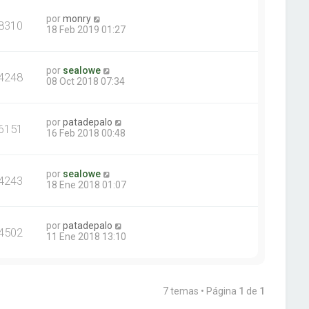
por
monry
8310
18 Feb 2019 01:27
por
sealowe
4248
08 Oct 2018 07:34
por
patadepalo
6151
16 Feb 2018 00:48
por
sealowe
4243
18 Ene 2018 01:07
por
patadepalo
4502
11 Ene 2018 13:10
7 temas • Página
1
de
1