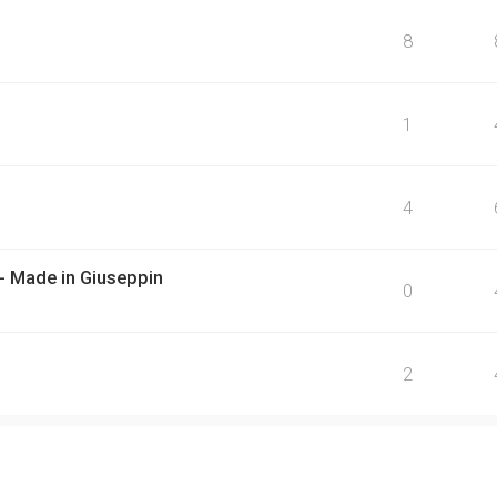
8
1
4
- Made in Giuseppin
0
2