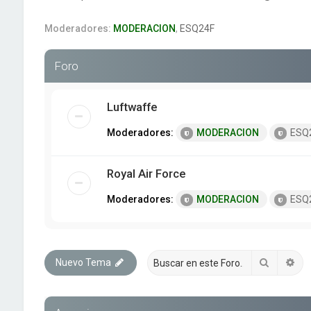
Moderadores:
MODERACION
,
ESQ24F
Foro
Luftwaffe
Moderadores:
MODERACION
ESQ
Royal Air Force
Moderadores:
MODERACION
ESQ
Buscar
Bú
Nuevo Tema