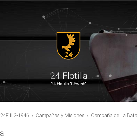
24 Flotilla
24 Flotilla 'Geweih'
4F IL2-1946
Campañas y Misiones
Campaña de La Batall
ra