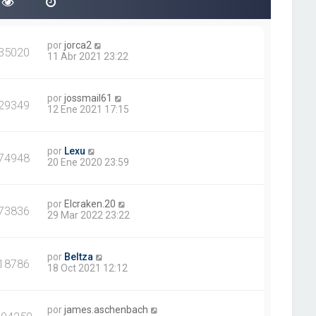
s
a
j
e
por
jorca2
35020
11 Abr 2021 23:22
por
jossmail61
29349
12 Ene 2021 17:15
por
Lexu
74948
20 Ene 2020 23:59
por
Elcraken.20
73836
29 Mar 2022 23:22
por
Beltza
18786
18 Oct 2021 12:12
por
james.aschenbach