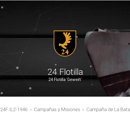
24 Flotilla
24 Flotilla 'Geweih'
4F IL2-1946
Campañas y Misiones
Campaña de La Batall