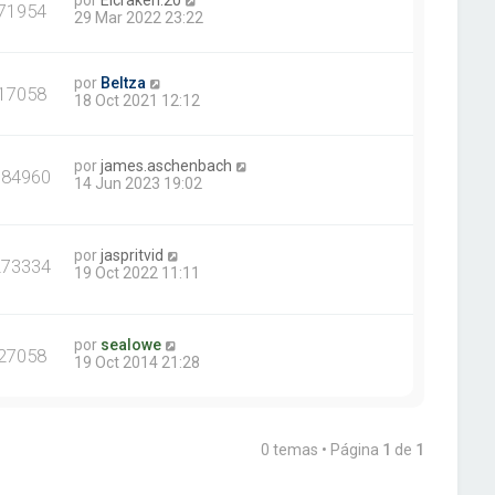
por
Elcraken.20
71954
29 Mar 2022 23:22
por
Beltza
17058
18 Oct 2021 12:12
por
james.aschenbach
384960
14 Jun 2023 19:02
por
jaspritvid
273334
19 Oct 2022 11:11
por
sealowe
27058
19 Oct 2014 21:28
0 temas • Página
1
de
1