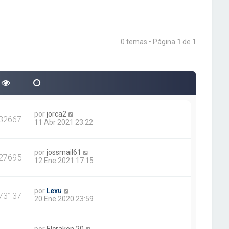
0 temas • Página
1
de
1
por
jorca2
32667
11 Abr 2021 23:22
por
jossmail61
27695
12 Ene 2021 17:15
por
Lexu
73137
20 Ene 2020 23:59