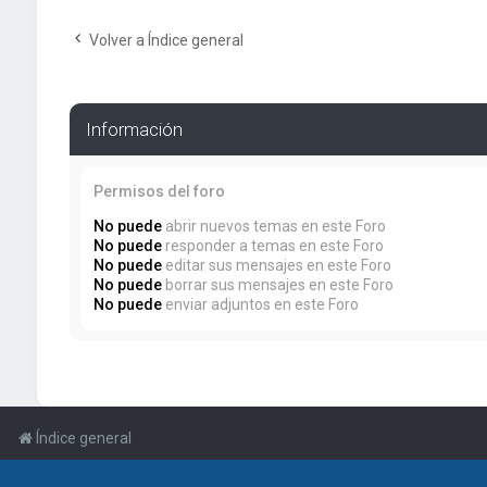
Volver a Índice general
Información
Permisos del foro
No puede
abrir nuevos temas en este Foro
No puede
responder a temas en este Foro
No puede
editar sus mensajes en este Foro
No puede
borrar sus mensajes en este Foro
No puede
enviar adjuntos en este Foro
Índice general