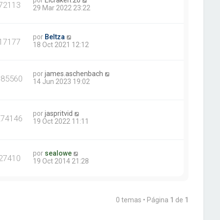
por
Elcraken.20
72113
29 Mar 2022 23:22
por
Beltza
17177
18 Oct 2021 12:12
por
james.aschenbach
385560
14 Jun 2023 19:02
por
jaspritvid
274146
19 Oct 2022 11:11
por
sealowe
27410
19 Oct 2014 21:28
0 temas • Página
1
de
1