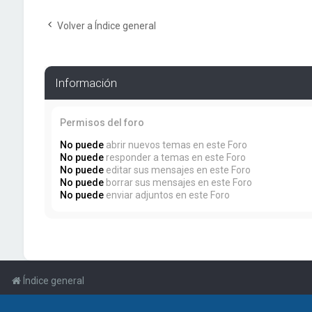
Volver a Índice general
Información
Permisos del foro
No puede
abrir nuevos temas en este Foro
No puede
responder a temas en este Foro
No puede
editar sus mensajes en este Foro
No puede
borrar sus mensajes en este Foro
No puede
enviar adjuntos en este Foro
Índice general