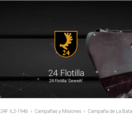
24 Flotilla
24 Flotilla 'Geweih'
4F IL2-1946
Campañas y Misiones
Campaña de La Batall