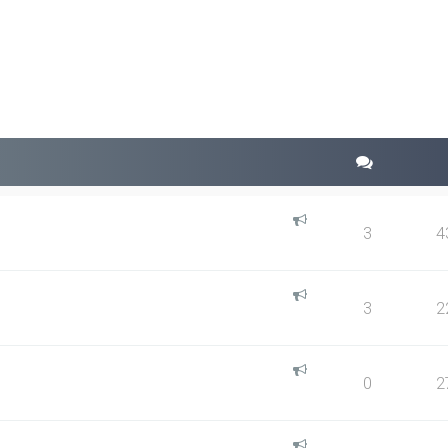
squeda avanzada
3
4
3
2
0
2