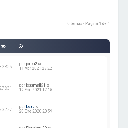
0 temas • Página
1
de
1
por
jorca2
32826
11 Abr 2021 23:22
por
jossmail61
27831
12 Ene 2021 17:15
por
Lexu
73277
20 Ene 2020 23:59