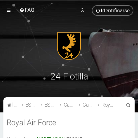
FAQ
Identificarse
24 Flotilla
B
Índice general
ESCUADRÓN 24F
ESCUADRÓN 24F IL2-1946
Campañas y Misiones
Campaña de La Batalla de Inglaterra
Royal Air Force
u
Royal Air Force
s
c