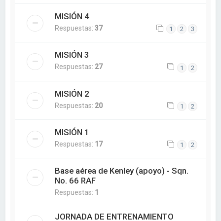
MISIÓN 4
Respuestas:
37
1
2
3
MISIÓN 3
Respuestas:
27
1
2
MISIÓN 2
Respuestas:
20
1
2
MISIÓN 1
Respuestas:
17
1
2
Base aérea de Kenley (apoyo) - Sqn.
No. 66 RAF
Respuestas:
1
JORNADA DE ENTRENAMIENTO