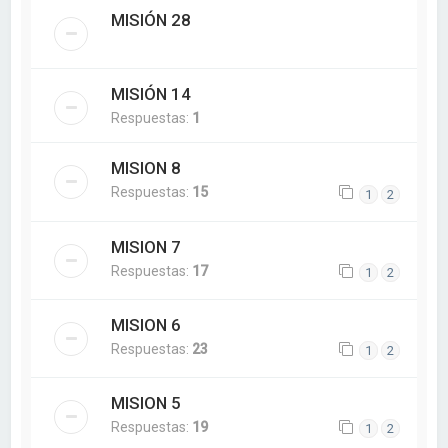
MISIÓN 28
MISIÓN 14
Respuestas:
1
MISION 8
Respuestas:
15
1
2
MISION 7
Respuestas:
17
1
2
MISION 6
Respuestas:
23
1
2
MISION 5
Respuestas:
19
1
2