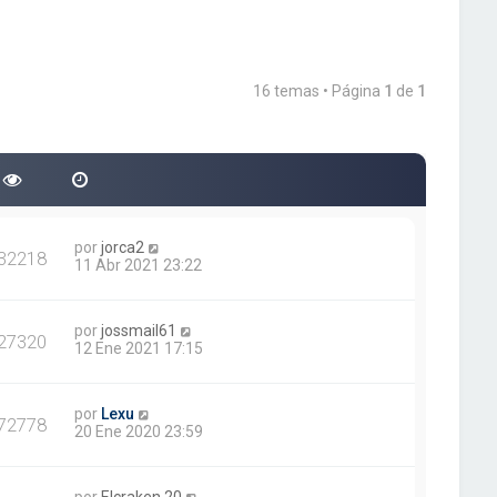
16 temas • Página
1
de
1
por
jorca2
32218
11 Abr 2021 23:22
por
jossmail61
27320
12 Ene 2021 17:15
por
Lexu
72778
20 Ene 2020 23:59