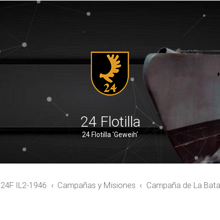
24 Flotilla
24 Flotilla 'Geweih'
4F IL2-1946
Campañas y Misiones
Campaña de La Batall