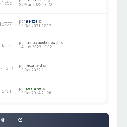
por
Elcraken.20
71585
29 Mar 2022 23:22
por
Beltza
16727
18 Oct 2021 12:12
por
james.aschenbach
383171
14 Jun 2023 19:02
por
jaspritvid
271553
19 Oct 2022 11:11
por
sealowe
26461
19 Oct 2014 21:28