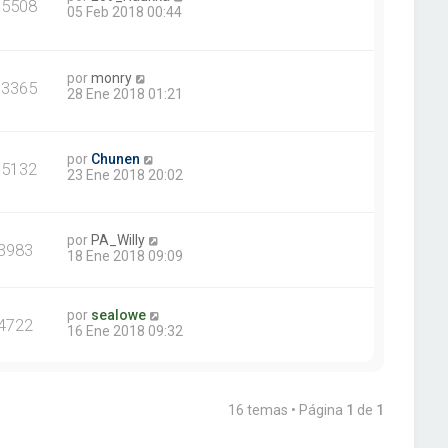
15508
05 Feb 2018 00:44
por
monry
13365
28 Ene 2018 01:21
por
Chunen
15132
23 Ene 2018 20:02
por
PA_Willy
3983
18 Ene 2018 09:09
por
sealowe
4722
16 Ene 2018 09:32
16 temas • Página
1
de
1