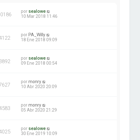
por
sealowe
10186
10 Mar 2018 11:46
por
PA_Willy
4122
18 Ene 2018 09:09
por
sealowe
3892
09 Ene 2018 00:54
por
monry
7627
10 Abr 2020 20:09
por
monry
4583
05 Abr 2020 21:29
por
sealowe
4025
30 Ene 2019 10:09