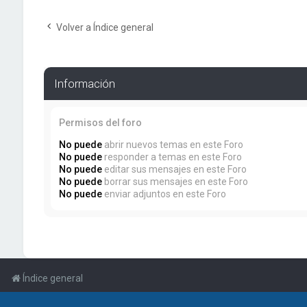
Volver a Índice general
Información
Permisos del foro
No puede
abrir nuevos temas en este Foro
No puede
responder a temas en este Foro
No puede
editar sus mensajes en este Foro
No puede
borrar sus mensajes en este Foro
No puede
enviar adjuntos en este Foro
Índice general