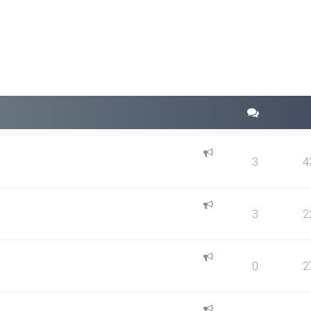
squeda avanzada
3
4
3
2
0
2