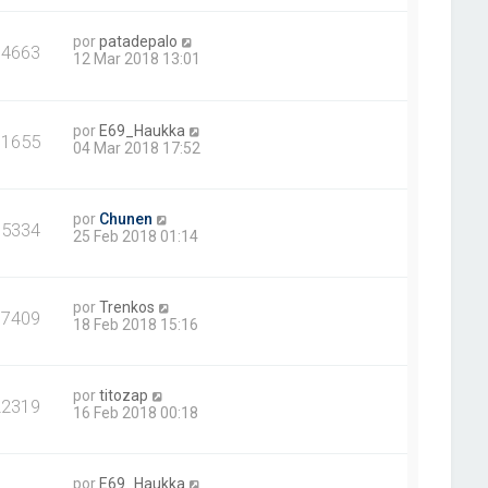
por
patadepalo
14663
12 Mar 2018 13:01
por
E69_Haukka
11655
04 Mar 2018 17:52
por
Chunen
15334
25 Feb 2018 01:14
por
Trenkos
17409
18 Feb 2018 15:16
por
titozap
22319
16 Feb 2018 00:18
por
E69_Haukka