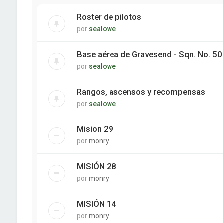
Roster de pilotos
por
sealowe
Base aérea de Gravesend - Sqn. No. 5
por
sealowe
Rangos, ascensos y recompensas
por
sealowe
Mision 29
por
monry
MISIÓN 28
por
monry
MISIÓN 14
por
monry