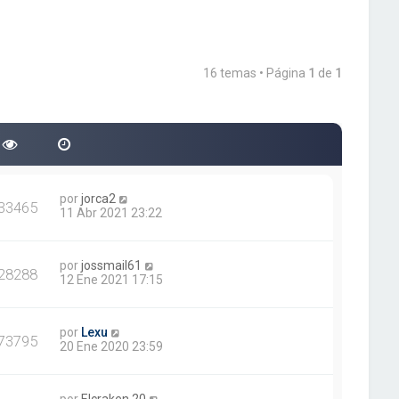
16 temas • Página
1
de
1
por
jorca2
33465
11 Abr 2021 23:22
por
jossmail61
28288
12 Ene 2021 17:15
por
Lexu
73795
20 Ene 2020 23:59