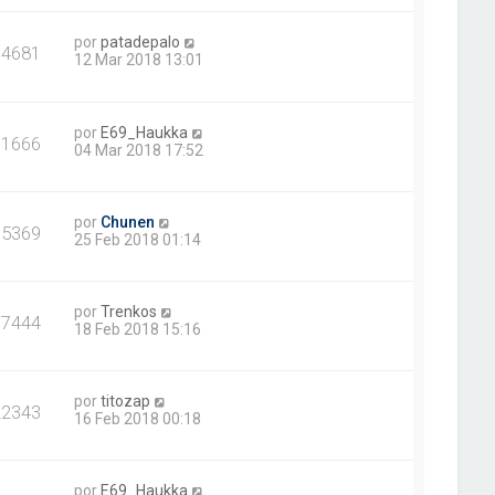
por
patadepalo
14681
12 Mar 2018 13:01
por
E69_Haukka
11666
04 Mar 2018 17:52
por
Chunen
15369
25 Feb 2018 01:14
por
Trenkos
17444
18 Feb 2018 15:16
por
titozap
22343
16 Feb 2018 00:18
por
E69_Haukka