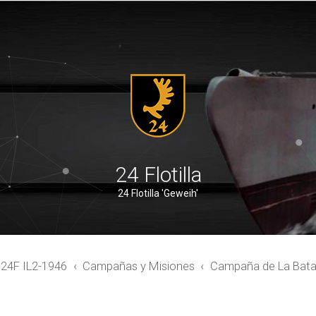
24 Flotilla
24 Flotilla 'Geweih'
4F IL2-1946
Campañas y Misiones
Campaña de La Batall