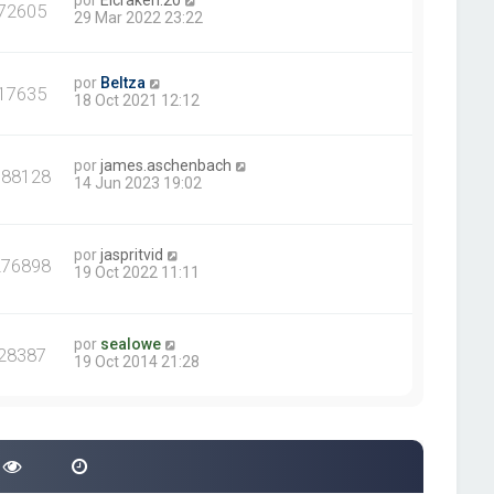
por
Elcraken.20
72605
29 Mar 2022 23:22
por
Beltza
17635
18 Oct 2021 12:12
por
james.aschenbach
388128
14 Jun 2023 19:02
por
jaspritvid
276898
19 Oct 2022 11:11
por
sealowe
28387
19 Oct 2014 21:28