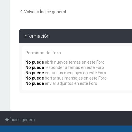
Volver a Índice general
Información
Permisos del foro
No puede
abrir nuevos temas en este Foro
No puede
responder a temas en este Foro
No puede
editar sus mensajes en este Foro
No puede
borrar sus mensajes en este Foro
No puede
enviar adjuntos en este Foro
Índice general