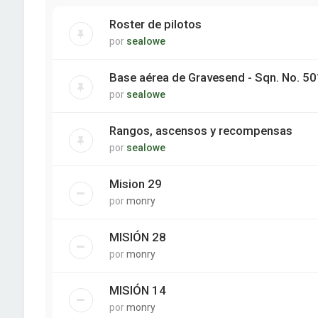
Roster de pilotos
por
sealowe
Base aérea de Gravesend - Sqn. No. 5
por
sealowe
Rangos, ascensos y recompensas
por
sealowe
Mision 29
por
monry
MISIÓN 28
por
monry
MISIÓN 14
por
monry