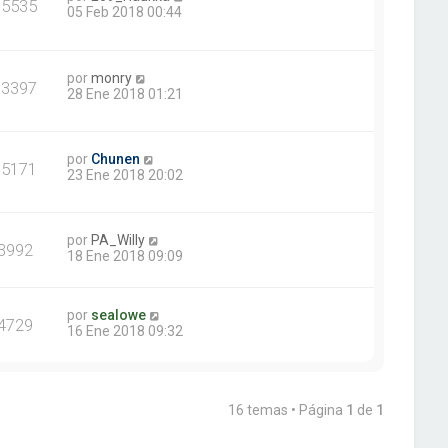
15535
05 Feb 2018 00:44
por
monry
13397
28 Ene 2018 01:21
por
Chunen
15171
23 Ene 2018 20:02
por
PA_Willy
3992
18 Ene 2018 09:09
por
sealowe
4729
16 Ene 2018 09:32
16 temas • Página
1
de
1