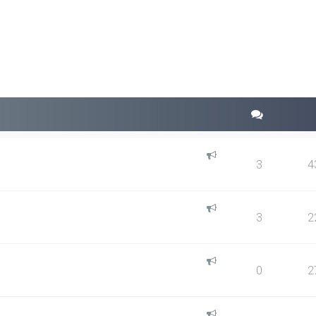
squeda avanzada
3
4
3
2
0
2