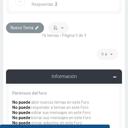
Respuestas:
2
Nuevo Tema
16 temas • Página
1
de
1
Ir a
Información
Permisos del foro
No puede
abrir nuevos temas en este Foro
No puede
responder a temas en este Foro
No puede
editar sus mensajes en este Foro
No puede
borrar sus mensajes en este Foro
No puede
enviar adjuntos en este Foro