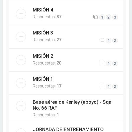
MISIÓN 4
Respuestas:
37
1
2
3
MISIÓN 3
Respuestas:
27
1
2
MISIÓN 2
Respuestas:
20
1
2
MISIÓN 1
Respuestas:
17
1
2
Base aérea de Kenley (apoyo) - Sqn.
No. 66 RAF
Respuestas:
1
JORNADA DE ENTRENAMIENTO