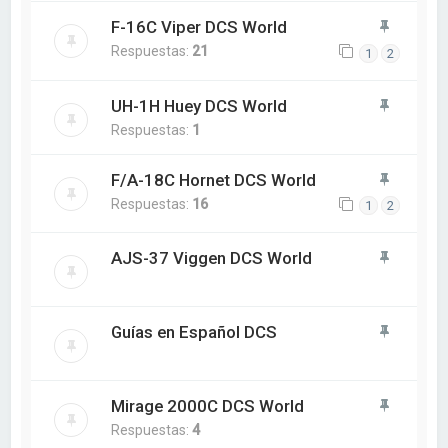
F-16C Viper DCS World
Respuestas:
21
1
2
UH-1H Huey DCS World
Respuestas:
1
F/A-18C Hornet DCS World
Respuestas:
16
1
2
AJS-37 Viggen DCS World
Guías en Español DCS
Mirage 2000C DCS World
Respuestas:
4