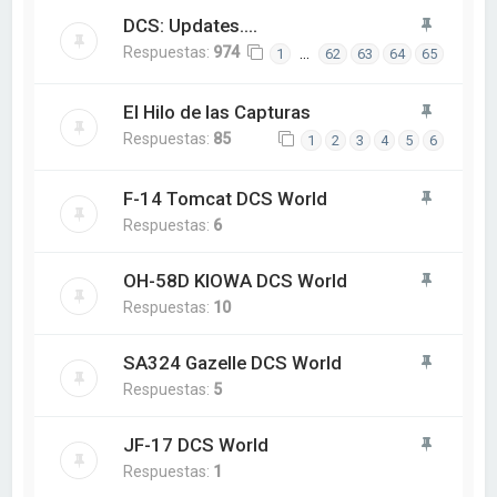
DCS: Updates....
Respuestas:
974
…
1
62
63
64
65
El Hilo de las Capturas
Respuestas:
85
1
2
3
4
5
6
F-14 Tomcat DCS World
Respuestas:
6
OH-58D KIOWA DCS World
Respuestas:
10
SA324 Gazelle DCS World
Respuestas:
5
JF-17 DCS World
Respuestas:
1