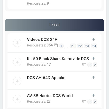
Respuestas:
9
Temas
Videos DCS 24F
Respuestas:
354
…
1
21
22
23
24
Ka-50 Black Shark Kamov de DCS
Respuestas:
17
1
2
DCS AH-64D Apache
AV-8B Harrier DCS World
Respuestas:
23
1
2