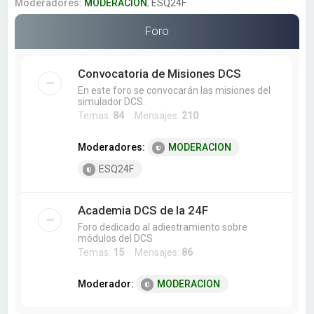
a
Moderadores:
MODERACION
,
ESQ24F
r
Foro
Convocatoria de Misiones DCS
En este foro se convocarán las misiones del
simulador DCS.
Temas:
84
Mensajes:
210
Moderadores:
MODERACION
ESQ24F
Academia DCS de la 24F
Foro dedicado al adiestramiento sobre
módulos del DCS
Temas:
15
Mensajes:
86
Moderador:
MODERACION