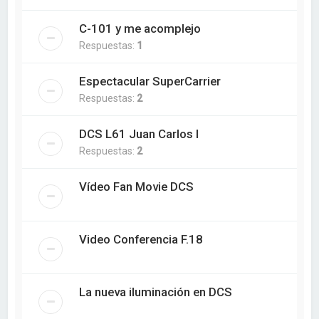
C-101 y me acomplejo
Respuestas:
1
Espectacular SuperCarrier
Respuestas:
2
DCS L61 Juan Carlos I
Respuestas:
2
Vídeo Fan Movie DCS
Video Conferencia F.18
La nueva iluminación en DCS