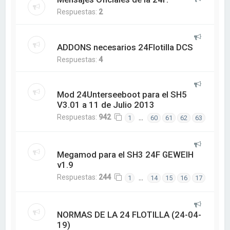
Respuestas:
2
ADDONS necesarios 24Flotilla DCS
Respuestas:
4
Mod 24Unterseeboot para el SH5
V3.01 a 11 de Julio 2013
Respuestas:
942
…
1
60
61
62
63
Megamod para el SH3 24F GEWEIH
v1.9
Respuestas:
244
…
1
14
15
16
17
NORMAS DE LA 24 FLOTILLA (24-04-
19)