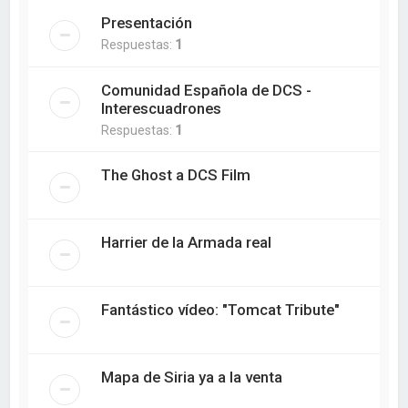
Presentación
Respuestas:
1
Comunidad Española de DCS -
Interescuadrones
Respuestas:
1
The Ghost a DCS Film
Harrier de la Armada real
Fantástico vídeo: "Tomcat Tribute"
Mapa de Siria ya a la venta