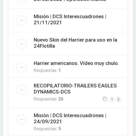
Misión | DCS Interescuadrones |
21/11/2021
Nuevo Skin del Harrier para uso en la
24Flotilla
Harrier americanos. Vídeo muy chulo.
Respuestas:
1
RECOPILATORIO-TRAILERS EAGLES
DYNAMICS-DCS
Respuestas:
26
1
2
Misión | DCS Interescuadrones |
24/09/2021
Respuestas:
5