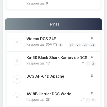
Respuestas:
9
Temas
Videos DCS 24F
Respuestas:
354
…
1
21
22
23
24
Ka-50 Black Shark Kamov de DCS
Respuestas:
17
1
2
DCS AH-64D Apache
AV-8B Harrier DCS World
Respuestas:
23
1
2