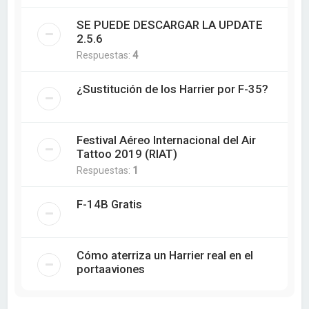
SE PUEDE DESCARGAR LA UPDATE
2.5.6
Respuestas:
4
¿Sustitución de los Harrier por F-35?
Festival Aéreo Internacional del Air
Tattoo 2019 (RIAT)
Respuestas:
1
F-14B Gratis
Cómo aterriza un Harrier real en el
portaaviones