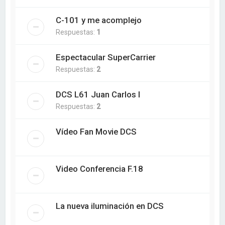
C-101 y me acomplejo
Respuestas:
1
Espectacular SuperCarrier
Respuestas:
2
DCS L61 Juan Carlos I
Respuestas:
2
Vídeo Fan Movie DCS
Video Conferencia F.18
La nueva iluminación en DCS