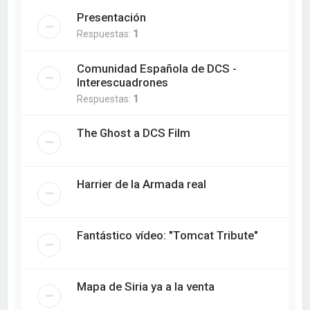
Presentación
Respuestas:
1
Comunidad Española de DCS -
Interescuadrones
Respuestas:
1
The Ghost a DCS Film
Harrier de la Armada real
Fantástico vídeo: "Tomcat Tribute"
Mapa de Siria ya a la venta