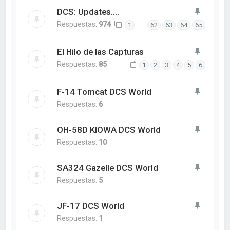
DCS: Updates....
Respuestas:
974
…
1
62
63
64
65
El Hilo de las Capturas
Respuestas:
85
1
2
3
4
5
6
F-14 Tomcat DCS World
Respuestas:
6
OH-58D KIOWA DCS World
Respuestas:
10
SA324 Gazelle DCS World
Respuestas:
5
JF-17 DCS World
Respuestas:
1