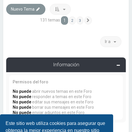
Nuevo Tema
131 temas
1
2
3
Siguiente
Ir a
Información
Permisos del foro
No puede
abrir nuevos temas en este Foro
No puede
responder a temas en este Foro
No puede
editar sus mensajes en este Foro
No puede
borrar sus mensajes en este Foro
No puede
enviar adjuntos en este Foro
Este sitio web utiliza cookies para asegurar que
obtenga la mejor experiencia en nuestro sitio