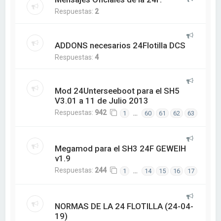
Respuestas:
2
ADDONS necesarios 24Flotilla DCS
Respuestas:
4
Mod 24Unterseeboot para el SH5
V3.01 a 11 de Julio 2013
Respuestas:
942
…
1
60
61
62
63
Megamod para el SH3 24F GEWEIH
v1.9
Respuestas:
244
…
1
14
15
16
17
NORMAS DE LA 24 FLOTILLA (24-04-
19)