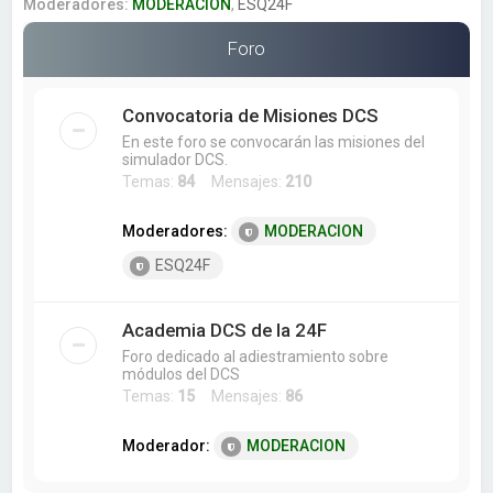
a
Moderadores:
MODERACION
,
ESQ24F
r
Foro
Convocatoria de Misiones DCS
En este foro se convocarán las misiones del
simulador DCS.
Temas:
84
Mensajes:
210
Moderadores:
MODERACION
ESQ24F
Academia DCS de la 24F
Foro dedicado al adiestramiento sobre
módulos del DCS
Temas:
15
Mensajes:
86
Moderador:
MODERACION