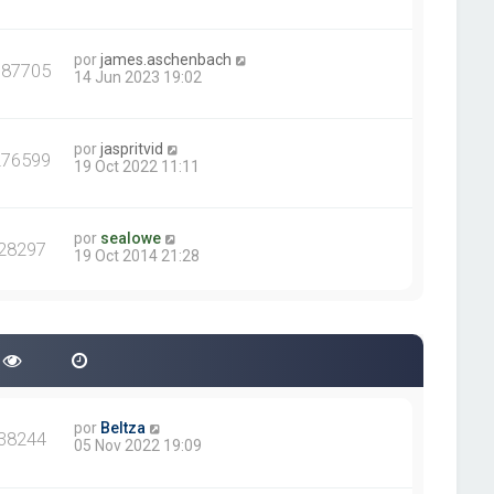
por
james.aschenbach
387705
14 Jun 2023 19:02
por
jaspritvid
276599
19 Oct 2022 11:11
por
sealowe
28297
19 Oct 2014 21:28
por
Beltza
38244
05 Nov 2022 19:09