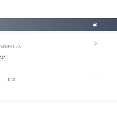
84
imulador DCS.
24F
15
s del DCS
squeda avanzada