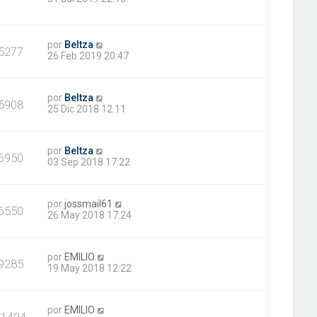
por
Beltza
5277
26 Feb 2019 20:47
por
Beltza
5908
25 Dic 2018 12:11
por
Beltza
6950
03 Sep 2018 17:22
por
jossmail61
6550
26 May 2018 17:24
por
EMILIO
9285
19 May 2018 12:22
por
EMILIO
21494