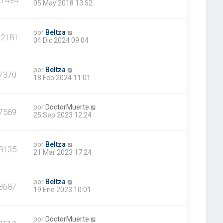
05 May 2018 13:52
por
Beltza
22181
04 Dic 2024 09:04
por
Beltza
7370
18 Feb 2024 11:01
por
DoctorMuerte
7589
25 Sep 2023 12:24
por
Beltza
8135
21 Mar 2023 17:24
por
Beltza
3687
19 Ene 2023 10:01
por
DoctorMuerte