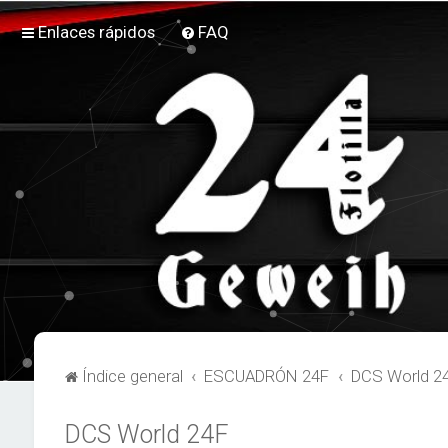
Enlaces rápidos
FAQ
Índice general
ESCUADRÓN 24F
DCS World 2
DCS World 24F