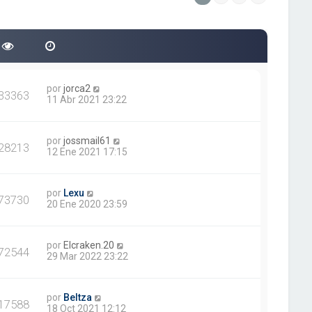
e
n
s
a
j
e
por
jorca2
33363
11 Abr 2021 23:22
por
jossmail61
28213
12 Ene 2021 17:15
por
Lexu
73730
20 Ene 2020 23:59
por
Elcraken.20
72544
29 Mar 2022 23:22
por
Beltza
17588
18 Oct 2021 12:12