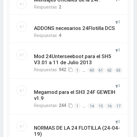
Respuestas:
2
ADDONS necesarios 24Flotilla DCS
Respuestas:
4
Mod 24Unterseeboot para el SH5
V3.01 a 11 de Julio 2013
Respuestas:
942
…
1
60
61
62
63
Megamod para el SH3 24F GEWEIH
v1.9
Respuestas:
244
…
1
14
15
16
17
NORMAS DE LA 24 FLOTILLA (24-04-
19)