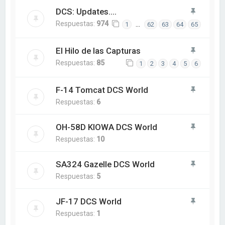
DCS: Updates....
Respuestas:
974
…
1
62
63
64
65
El Hilo de las Capturas
Respuestas:
85
1
2
3
4
5
6
F-14 Tomcat DCS World
Respuestas:
6
OH-58D KIOWA DCS World
Respuestas:
10
SA324 Gazelle DCS World
Respuestas:
5
JF-17 DCS World
Respuestas:
1