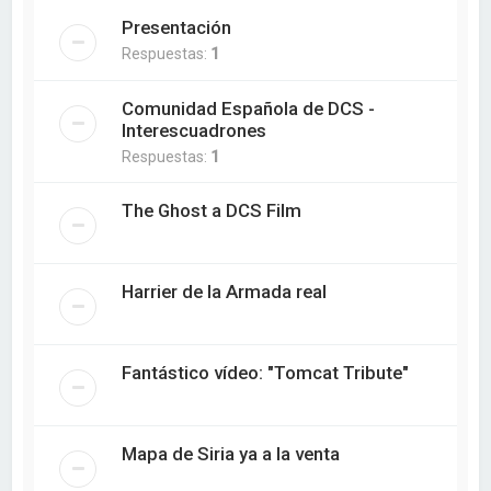
Presentación
Respuestas:
1
Comunidad Española de DCS -
Interescuadrones
Respuestas:
1
The Ghost a DCS Film
Harrier de la Armada real
Fantástico vídeo: "Tomcat Tribute"
Mapa de Siria ya a la venta