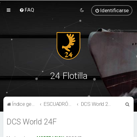
FAQ
Identificarse
24 Flotilla
B
Índice general
ESCUADRÓN 24F
DCS World 24F
u
DCS World 24F
s
c