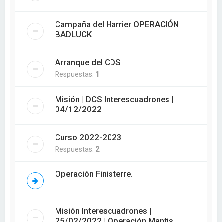
Campaña del Harrier OPERACIÓN
BADLUCK
Arranque del CDS
Respuestas:
1
Misión | DCS Interescuadrones |
04/12/2022
Curso 2022-2023
Respuestas:
2
Operación Finisterre.
Misión Interescuadrones |
25/02/2022 | Operación Mantis