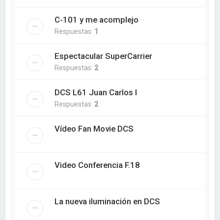
C-101 y me acomplejo
Respuestas:
1
Espectacular SuperCarrier
Respuestas:
2
DCS L61 Juan Carlos I
Respuestas:
2
Vídeo Fan Movie DCS
Video Conferencia F.18
La nueva iluminación en DCS