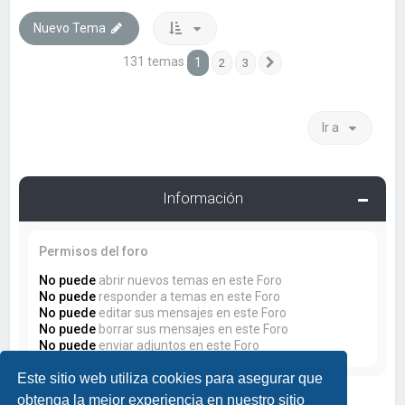
Nuevo Tema
131 temas
1
2
3
Siguiente
Ir a
Información
Permisos del foro
No puede
abrir nuevos temas en este Foro
No puede
responder a temas en este Foro
No puede
editar sus mensajes en este Foro
No puede
borrar sus mensajes en este Foro
No puede
enviar adjuntos en este Foro
Este sitio web utiliza cookies para asegurar que
obtenga la mejor experiencia en nuestro sitio