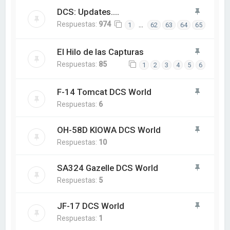
DCS: Updates....
Respuestas:
974
…
1
62
63
64
65
El Hilo de las Capturas
Respuestas:
85
1
2
3
4
5
6
F-14 Tomcat DCS World
Respuestas:
6
OH-58D KIOWA DCS World
Respuestas:
10
SA324 Gazelle DCS World
Respuestas:
5
JF-17 DCS World
Respuestas:
1