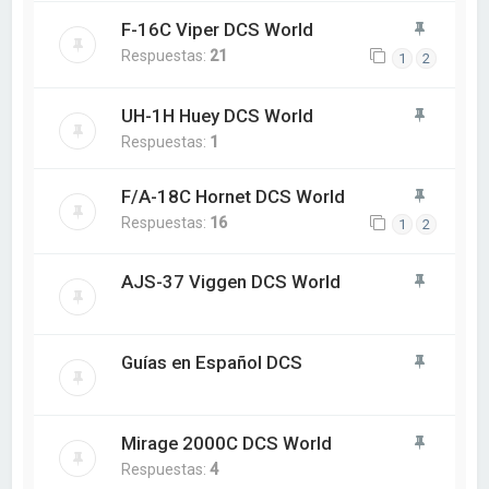
F-16C Viper DCS World
Respuestas:
21
1
2
UH-1H Huey DCS World
Respuestas:
1
F/A-18C Hornet DCS World
Respuestas:
16
1
2
AJS-37 Viggen DCS World
Guías en Español DCS
Mirage 2000C DCS World
Respuestas:
4