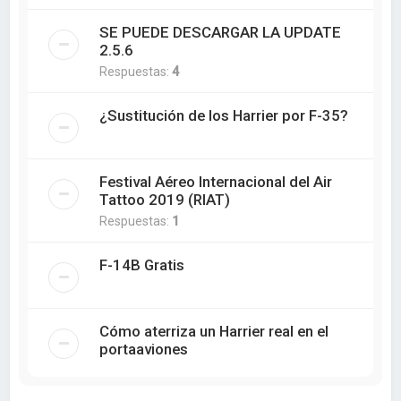
SE PUEDE DESCARGAR LA UPDATE
2.5.6
Respuestas:
4
¿Sustitución de los Harrier por F-35?
Festival Aéreo Internacional del Air
Tattoo 2019 (RIAT)
Respuestas:
1
F-14B Gratis
Cómo aterriza un Harrier real en el
portaaviones