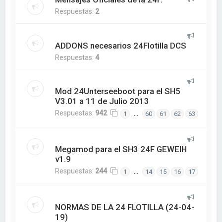
Respuestas:
2
ADDONS necesarios 24Flotilla DCS
Respuestas:
4
Mod 24Unterseeboot para el SH5
V3.01 a 11 de Julio 2013
Respuestas:
942
…
1
60
61
62
63
Megamod para el SH3 24F GEWEIH
v1.9
Respuestas:
244
…
1
14
15
16
17
NORMAS DE LA 24 FLOTILLA (24-04-
19)