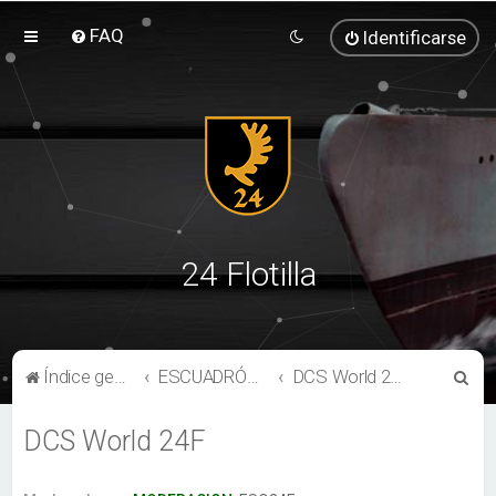
FAQ
Identificarse
24 Flotilla
B
Índice general
ESCUADRÓN 24F
DCS World 24F
u
DCS World 24F
s
c