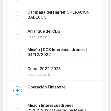
Campaña del Harrier OPERACIÓN
BADLUCK
Arranque del CDS
Respuestas:
1
Misión | DCS Interescuadrones |
04/12/2022
Curso 2022-2023
Respuestas:
2
Operación Finisterre.
Misión Interescuadrones |
25/02/2022 | Operación Mantis