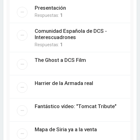
Presentación
Respuestas:
1
Comunidad Española de DCS -
Interescuadrones
Respuestas:
1
The Ghost a DCS Film
Harrier de la Armada real
Fantástico vídeo: "Tomcat Tribute"
Mapa de Siria ya a la venta