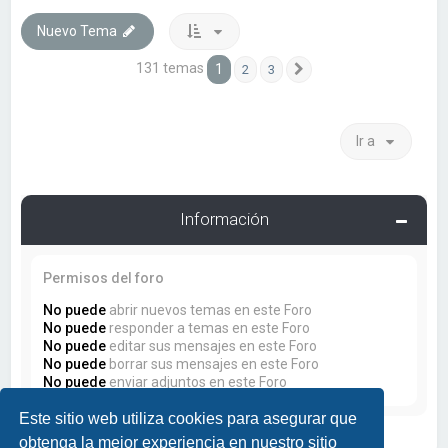
Nuevo Tema
131 temas
1
2
3
Siguiente
Ir a
Información
Permisos del foro
No puede
abrir nuevos temas en este Foro
No puede
responder a temas en este Foro
No puede
editar sus mensajes en este Foro
No puede
borrar sus mensajes en este Foro
No puede
enviar adjuntos en este Foro
Este sitio web utiliza cookies para asegurar que
obtenga la mejor experiencia en nuestro sitio