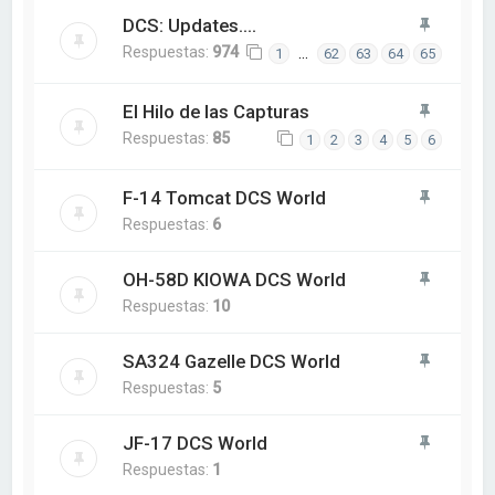
DCS: Updates....
Respuestas:
974
…
1
62
63
64
65
El Hilo de las Capturas
Respuestas:
85
1
2
3
4
5
6
F-14 Tomcat DCS World
Respuestas:
6
OH-58D KIOWA DCS World
Respuestas:
10
SA324 Gazelle DCS World
Respuestas:
5
JF-17 DCS World
Respuestas:
1