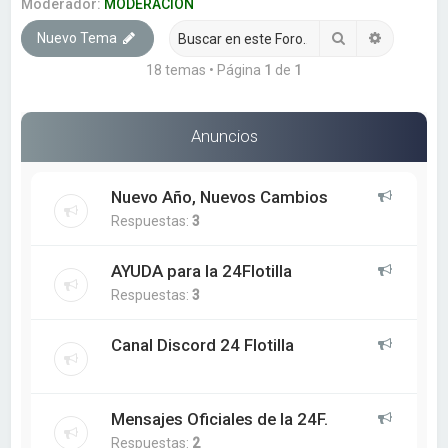
a
Moderador:
MODERACION
r
Buscar
Búsqueda
Nuevo Tema
18 temas • Página
1
de
1
Anuncios
Nuevo Año, Nuevos Cambios
Respuestas:
3
AYUDA para la 24Flotilla
Respuestas:
3
Canal Discord 24 Flotilla
Mensajes Oficiales de la 24F.
Respuestas:
2