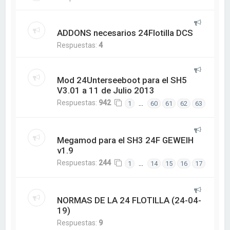
ADDONS necesarios 24Flotilla DCS
Respuestas:
4
Mod 24Unterseeboot para el SH5
V3.01 a 11 de Julio 2013
Respuestas:
942
…
1
60
61
62
63
Megamod para el SH3 24F GEWEIH
v1.9
Respuestas:
244
…
1
14
15
16
17
NORMAS DE LA 24 FLOTILLA (24-04-
19)
Respuestas:
9