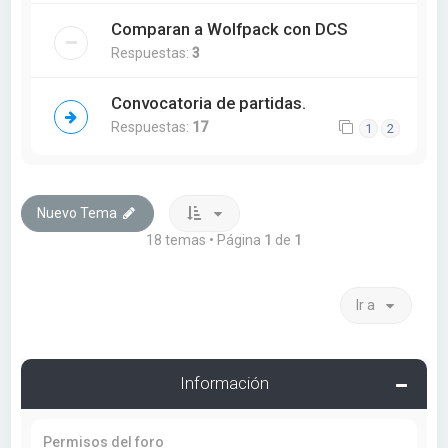
Comparan a Wolfpack con DCS
Respuestas:
3
Convocatoria de partidas.
Respuestas:
17
1
2
Nuevo Tema
18 temas • Página
1
de
1
Ir a
Información
Permisos del foro