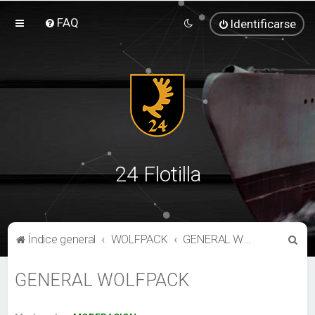
FAQ
Identificarse
24 Flotilla
B
Índice general
WOLFPACK
GENERAL WOLFPACK
u
GENERAL WOLFPACK
s
c