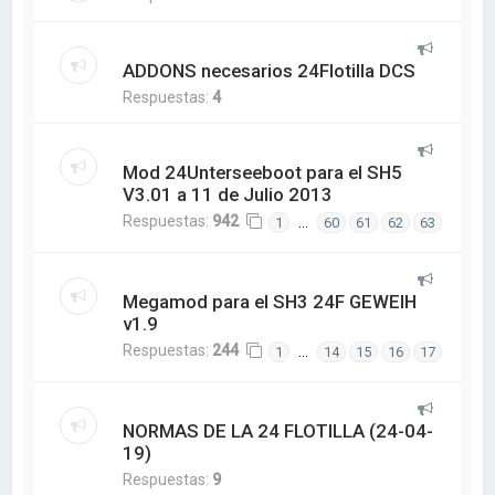
ADDONS necesarios 24Flotilla DCS
Respuestas:
4
Mod 24Unterseeboot para el SH5
V3.01 a 11 de Julio 2013
Respuestas:
942
…
1
60
61
62
63
Megamod para el SH3 24F GEWEIH
v1.9
Respuestas:
244
…
1
14
15
16
17
NORMAS DE LA 24 FLOTILLA (24-04-
19)
Respuestas:
9