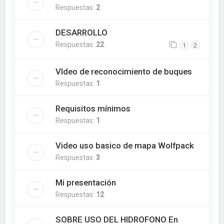
Respuestas:
2
DESARROLLO
Respuestas:
22
1
2
VIdeo de reconocimiento de buques
Respuestas:
1
Requisitos mínimos
Respuestas:
1
Video uso basico de mapa Wolfpack
Respuestas:
3
Mi presentación
Respuestas:
12
SOBRE USO DEL HIDROFONO En