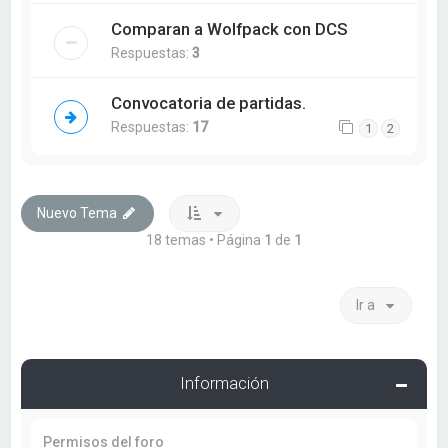
Comparan a Wolfpack con DCS
Respuestas:
3
Convocatoria de partidas.
Respuestas:
17
1
2
Nuevo Tema
18 temas • Página
1
de
1
Ir a
Información
Permisos del foro