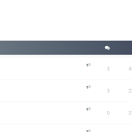
squeda avanzada
3
4
3
2
0
2