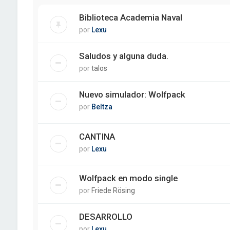
Biblioteca Academia Naval
por
Lexu
Saludos y alguna duda.
por
talos
Nuevo simulador: Wolfpack
por
Beltza
CANTINA
por
Lexu
Wolfpack en modo single
por
Friede Rösing
DESARROLLO
por
Lexu