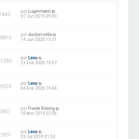
por
Lugermann
7442
07 Jun 2019 09:33
por
ductorroella
48810
14 Jun 2020 15:21
por
Lexu
61285
21 Ene 2020 15:07
por
Lexu
49524
04 Ene 2020 16:04
por
Friede Rösing
5407
10 Nov 2019 22:06
por
Lexu
15951
03 Jul 2019 21:52