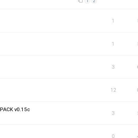
1
2
1
1
3
12
PACK v0.15c
3
0