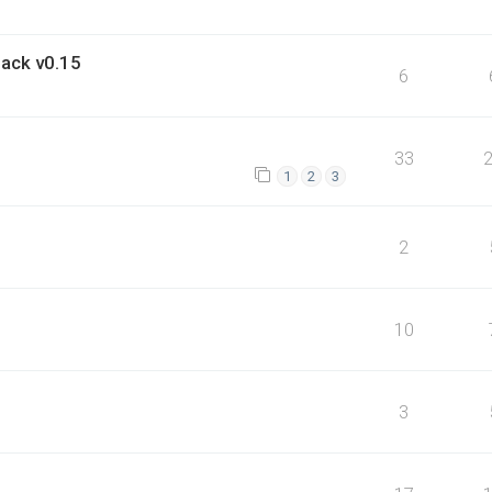
ack v0.15
6
33
1
2
3
2
10
3