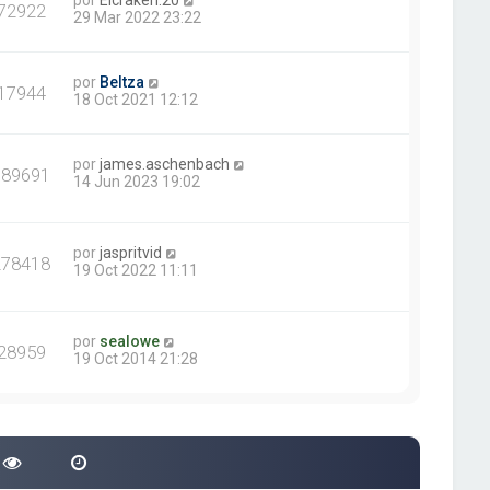
por
Elcraken.20
72922
29 Mar 2022 23:22
por
Beltza
17944
18 Oct 2021 12:12
por
james.aschenbach
389691
14 Jun 2023 19:02
por
jaspritvid
278418
19 Oct 2022 11:11
por
sealowe
28959
19 Oct 2014 21:28