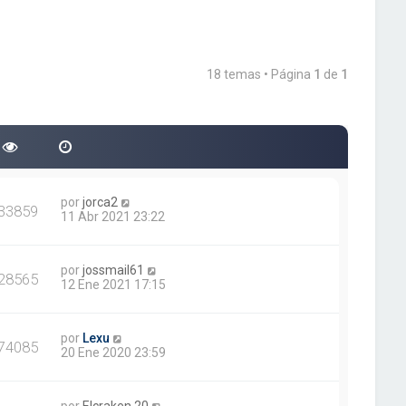
18 temas • Página
1
de
1
por
jorca2
33859
11 Abr 2021 23:22
por
jossmail61
28565
12 Ene 2021 17:15
por
Lexu
74085
20 Ene 2020 23:59