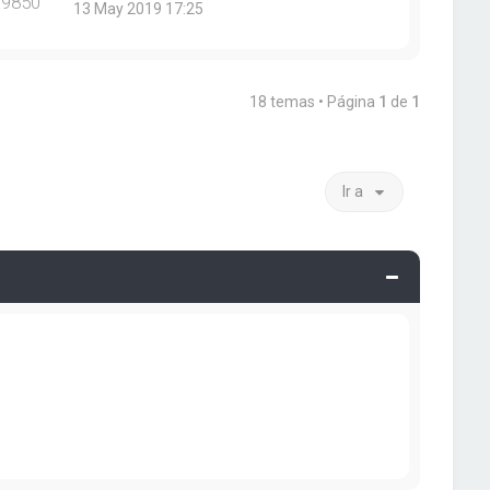
19850
13 May 2019 17:25
18 temas • Página
1
de
1
Ir a