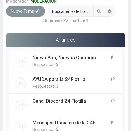
a
Moderador:
MODERACION
r
Buscar
Búsqueda
Nuevo Tema
18 temas • Página
1
de
1
Anuncios
Nuevo Año, Nuevos Cambios
Respuestas:
3
AYUDA para la 24Flotilla
Respuestas:
3
Canal Discord 24 Flotilla
Mensajes Oficiales de la 24F.
Respuestas:
2