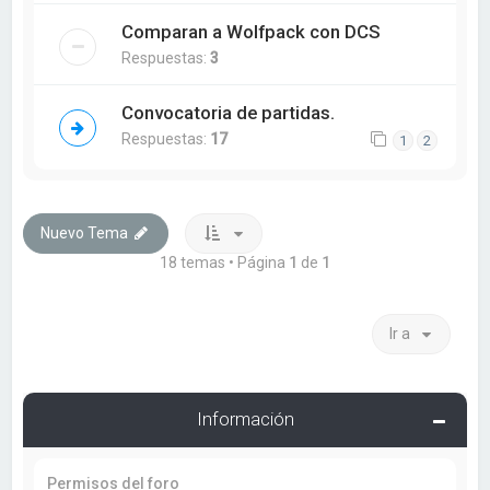
Comparan a Wolfpack con DCS
Respuestas:
3
Convocatoria de partidas.
Respuestas:
17
1
2
Nuevo Tema
18 temas • Página
1
de
1
Ir a
Información
Permisos del foro