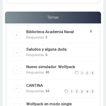
Temas
Biblioteca Academia Naval
Respuestas:
3
Saludos y alguna duda.
Respuestas:
6
Nuevo simulador: Wolfpack
Respuestas:
40
1
2
3
CANTINA
Respuestas:
64
1
2
3
4
5
Wolfpack en modo single