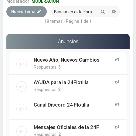
a
Moderador:
MODERACION
r
Buscar
Búsqueda
Nuevo Tema
18 temas • Página
1
de
1
Anuncios
Nuevo Año, Nuevos Cambios
Respuestas:
3
AYUDA para la 24Flotilla
Respuestas:
3
Canal Discord 24 Flotilla
Mensajes Oficiales de la 24F.
Respuestas:
2