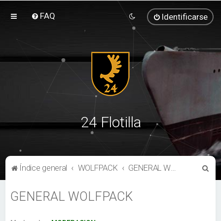
FAQ
Identificarse
24 Flotilla
B
Índice general
WOLFPACK
GENERAL WOLFPACK
u
GENERAL WOLFPACK
s
c