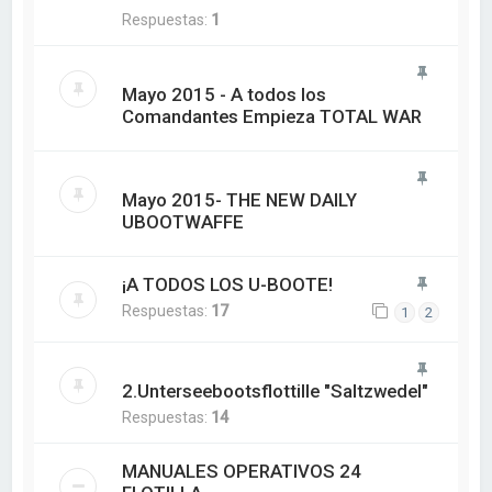
Respuestas:
1
Mayo 2015 - A todos los
Comandantes Empieza TOTAL WAR
Mayo 2015- THE NEW DAILY
UBOOTWAFFE
¡A TODOS LOS U-BOOTE!
Respuestas:
17
1
2
2.Unterseebootsflottille "Saltzwedel"
Respuestas:
14
MANUALES OPERATIVOS 24