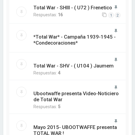
Total War - SHIII - ( U72 ) Frenetico
Respuestas:
16
1
2
*Total War* - Campaña 1939-1945 -
*Condecoraciones*
Total War - SHV - ( U104 ) Jaumem
Respuestas:
4
Ubootwaffe presenta Video-Noticiero
de Total War
Respuestas:
5
Mayo 2015- UBOOTWAFFE presenta
TOTAL WAR !