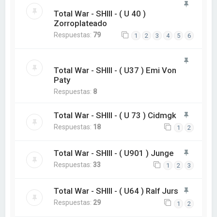
Total War - SHIII - ( U 40 )
Zorroplateado
Respuestas:
79
1
2
3
4
5
6
Total War - SHIII - ( U37 ) Emi Von
Paty
Respuestas:
8
Total War - SHIII - ( U 73 ) Cidmgk
Respuestas:
18
1
2
Total War - SHIII - ( U901 ) Junge
Respuestas:
33
1
2
3
Total War - SHIII - ( U64 ) Ralf Jurs
Respuestas:
29
1
2