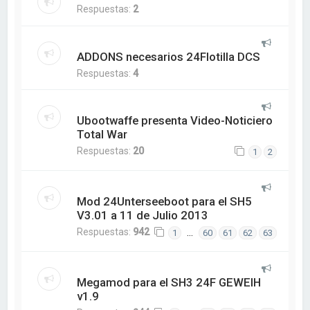
Respuestas:
2
ADDONS necesarios 24Flotilla DCS
Respuestas:
4
Ubootwaffe presenta Video-Noticiero
Total War
Respuestas:
20
1
2
Mod 24Unterseeboot para el SH5
V3.01 a 11 de Julio 2013
Respuestas:
942
…
1
60
61
62
63
Megamod para el SH3 24F GEWEIH
v1.9