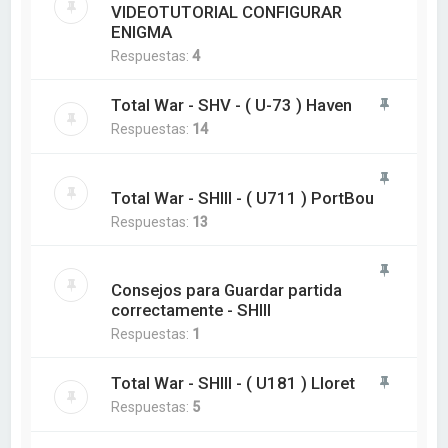
VIDEOTUTORIAL CONFIGURAR
ENIGMA
Respuestas:
4
Total War - SHV - ( U-73 ) Haven
Respuestas:
14
Total War - SHIII - ( U711 ) PortBou
Respuestas:
13
Consejos para Guardar partida
correctamente - SHIII
Respuestas:
1
Total War - SHIII - ( U181 ) Lloret
Respuestas:
5