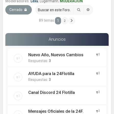
a
Moderadores:
Lexu
,
Lugermann
,
MODERACION
r
Buscar
Búsqueda ava
Cerrado
89 temas
1
2
Siguiente
Anuncios
Nuevo Año, Nuevos Cambios
Respuestas:
3
AYUDA para la 24Flotilla
Respuestas:
3
Canal Discord 24 Flotilla
Mensajes Oficiales de la 24F.