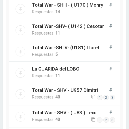
Total War - SHIII - ( U170 ) Monry
Respuestas:
14
Total War -SHV- ( U142 ) Cesotar
Respuestas:
11
Total War -SH IV- (U181) Lloret
Respuestas:
5
La GUARIDA del LOBO
Respuestas:
11
Total War - SHV - U957 Dimitri
Respuestas:
40
1
2
3
Total War - SHV - ( U83 ) Lexu
Respuestas:
40
1
2
3