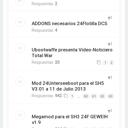
Respuestas:
2
ADDONS necesarios 24Flotilla DCS
Respuestas:
4
Ubootwaffe presenta Video-Noticiero
Total War
Respuestas:
20
1
2
Mod 24Unterseeboot para el SH5
V3.01 a 11 de Julio 2013
Respuestas:
942
…
1
60
61
62
63
Megamod para el SH3 24F GEWEIH
v1.9