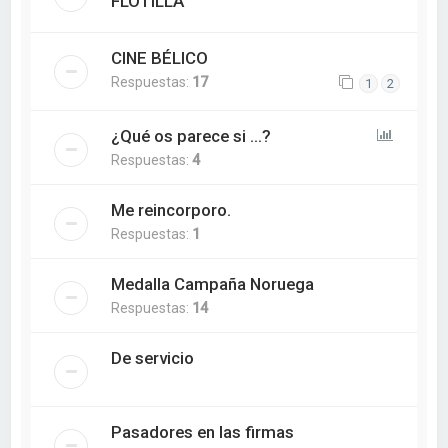
FLOTILLA
CINE BÉLICO
Respuestas:
17
1
2
¿Qué os parece si ...?
Respuestas:
4
Me reincorporo.
Respuestas:
1
Medalla Campaña Noruega
Respuestas:
14
De servicio
Pasadores en las firmas