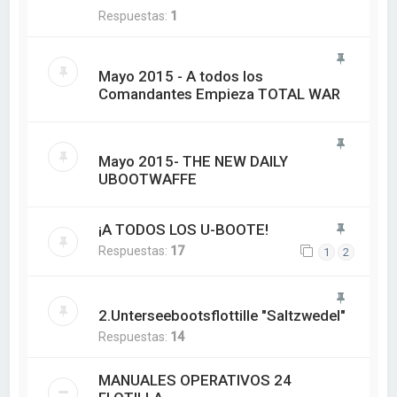
Respuestas:
1
Mayo 2015 - A todos los
Comandantes Empieza TOTAL WAR
Mayo 2015- THE NEW DAILY
UBOOTWAFFE
¡A TODOS LOS U-BOOTE!
Respuestas:
17
1
2
2.Unterseebootsflottille "Saltzwedel"
Respuestas:
14
MANUALES OPERATIVOS 24