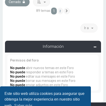
Cerrado
89 temas
1
2
Siguiente
Ir a
Información
Permisos del foro
No puede
abrir nuevos temas en este Foro
No puede
responder a temas en este Foro
No puede
editar sus mensajes en este Foro
No puede
borrar sus mensajes en este Foro
No puede
enviar adjuntos en este Foro
Este sitio web utiliza cookies para asegurar que
obtenga la mejor experiencia en nuestro sitio
web.
Saber más