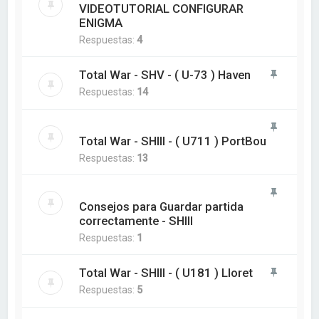
VIDEOTUTORIAL CONFIGURAR
ENIGMA
Respuestas:
4
Total War - SHV - ( U-73 ) Haven
Respuestas:
14
Total War - SHIII - ( U711 ) PortBou
Respuestas:
13
Consejos para Guardar partida
correctamente - SHIII
Respuestas:
1
Total War - SHIII - ( U181 ) Lloret
Respuestas:
5