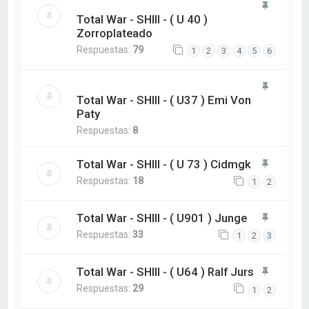
Total War - SHIII - ( U 40 )
Zorroplateado
Respuestas:
79
1
2
3
4
5
6
Total War - SHIII - ( U37 ) Emi Von
Paty
Respuestas:
8
Total War - SHIII - ( U 73 ) Cidmgk
Respuestas:
18
1
2
Total War - SHIII - ( U901 ) Junge
Respuestas:
33
1
2
3
Total War - SHIII - ( U64 ) Ralf Jurs
Respuestas:
29
1
2