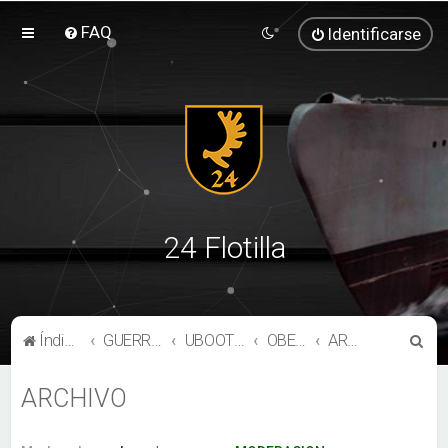
FAQ
Identificarse
24 Flotilla
B
Índice general
GUERRA SUBMARINA
UBOOTWAFFE
OBERKOMMANDANTUR
ARCHIVO
u
ARCHIVO
s
c