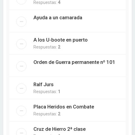
Respuestas:
4
Ayuda a un camarada
A los U-boote en puerto
Respuestas:
2
Orden de Guerra permanente nº 101
Ralf Jurs
Respuestas:
1
Placa Heridos en Combate
Respuestas:
2
Cruz de Hierro 2ª clase