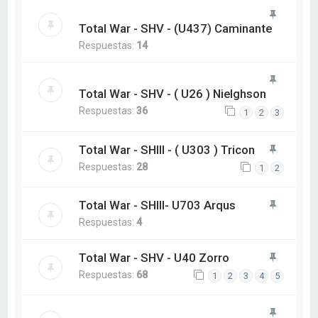
Total War - SHV - (U437) Caminante
Respuestas:
14
Total War - SHV - ( U26 ) Nielghson
Respuestas:
36
1
2
3
Total War - SHIII - ( U303 ) Tricon
Respuestas:
28
1
2
Total War - SHIII- U703 Arqus
Respuestas:
4
Total War - SHV - U40 Zorro
Respuestas:
68
1
2
3
4
5