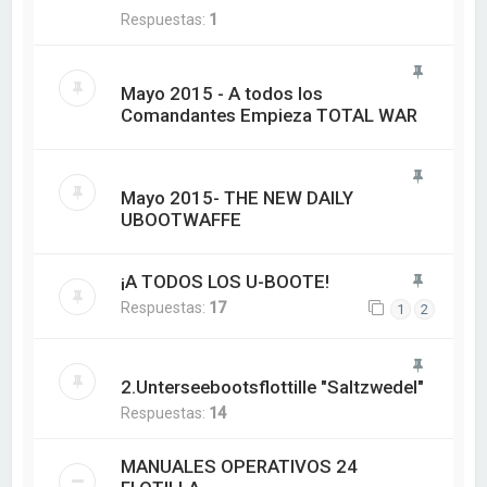
Respuestas:
1
Mayo 2015 - A todos los
Comandantes Empieza TOTAL WAR
Mayo 2015- THE NEW DAILY
UBOOTWAFFE
¡A TODOS LOS U-BOOTE!
Respuestas:
17
1
2
2.Unterseebootsflottille "Saltzwedel"
Respuestas:
14
MANUALES OPERATIVOS 24