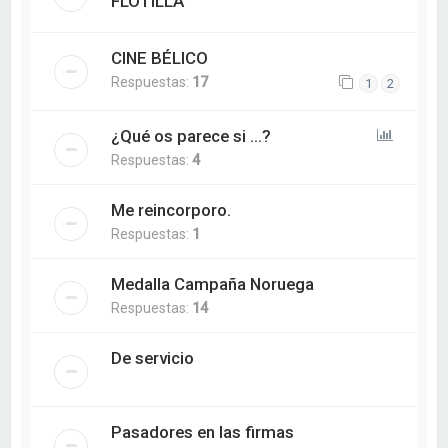
FLOTILLA
CINE BÉLICO
Respuestas:
17
1
2
¿Qué os parece si ...?
Respuestas:
4
Me reincorporo.
Respuestas:
1
Medalla Campaña Noruega
Respuestas:
14
De servicio
Pasadores en las firmas