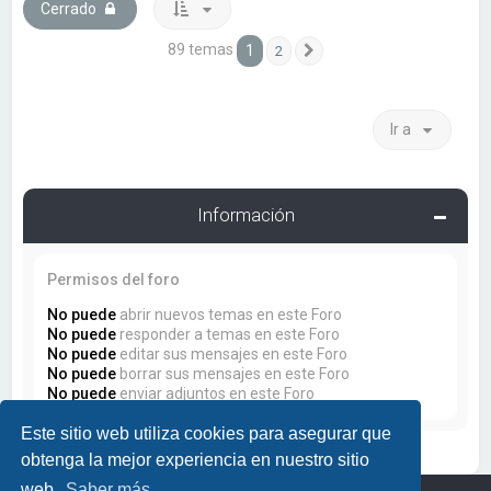
Cerrado
89 temas
1
2
Siguiente
Ir a
Información
Permisos del foro
No puede
abrir nuevos temas en este Foro
No puede
responder a temas en este Foro
No puede
editar sus mensajes en este Foro
No puede
borrar sus mensajes en este Foro
No puede
enviar adjuntos en este Foro
Este sitio web utiliza cookies para asegurar que
obtenga la mejor experiencia en nuestro sitio
web.
Saber más