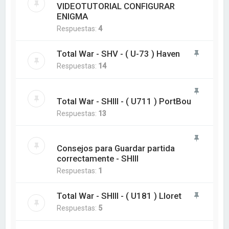
VIDEOTUTORIAL CONFIGURAR
ENIGMA
Respuestas:
4
Total War - SHV - ( U-73 ) Haven
Respuestas:
14
Total War - SHIII - ( U711 ) PortBou
Respuestas:
13
Consejos para Guardar partida
correctamente - SHIII
Respuestas:
1
Total War - SHIII - ( U181 ) Lloret
Respuestas:
5