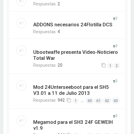
Respuestas:
2
ADDONS necesarios 24Flotilla DCS
Respuestas:
4
Ubootwaffe presenta Video-Noticiero
Total War
Respuestas:
20
1
2
Mod 24Unterseeboot para el SH5
V3.01 a 11 de Julio 2013
Respuestas:
942
…
1
60
61
62
63
Megamod para el SH3 24F GEWEIH
v1.9