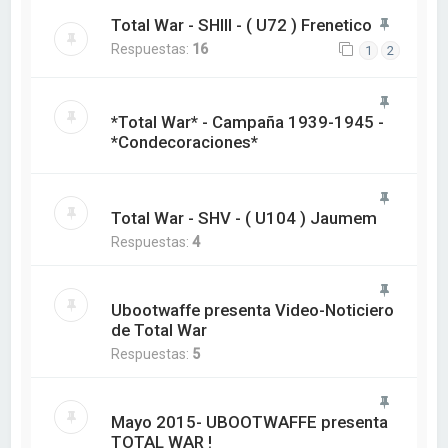
Total War - SHIII - ( U72 ) Frenetico
Respuestas:
16
1
2
*Total War* - Campaña 1939-1945 -
*Condecoraciones*
Total War - SHV - ( U104 ) Jaumem
Respuestas:
4
Ubootwaffe presenta Video-Noticiero
de Total War
Respuestas:
5
Mayo 2015- UBOOTWAFFE presenta
TOTAL WAR !