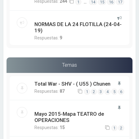
Respuestas:
244
…
1
14
15
16
17
NORMAS DE LA 24 FLOTILLA (24-04-
19)
Respuestas:
9
Temas
Total War - SHV - ( U55 ) Chunen
Respuestas:
87
1
2
3
4
5
6
Mayo 2015-Mapa TEATRO de
OPERACIONES
Respuestas:
15
1
2