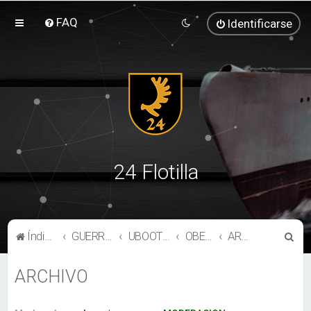
FAQ
Identificarse
24 Flotilla
B
Índice general
GUERRA SUBMARINA
UBOOTWAFFE
OBERKOMMANDANTUR
ARCHIVO
u
ARCHIVO
s
c