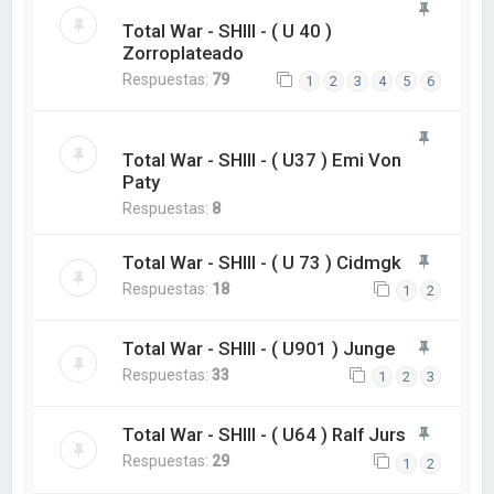
Total War - SHIII - ( U 40 )
Zorroplateado
Respuestas:
79
1
2
3
4
5
6
Total War - SHIII - ( U37 ) Emi Von
Paty
Respuestas:
8
Total War - SHIII - ( U 73 ) Cidmgk
Respuestas:
18
1
2
Total War - SHIII - ( U901 ) Junge
Respuestas:
33
1
2
3
Total War - SHIII - ( U64 ) Ralf Jurs
Respuestas:
29
1
2