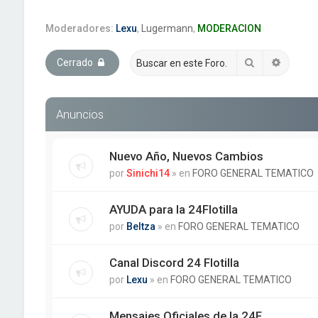
Moderadores:
Lexu
,
Lugermann
,
MODERACION
Buscar
Búsque
Cerrado
Anuncios
Nuevo Año, Nuevos Cambios
por
Sinichi14
» en
FORO GENERAL TEMATICO
AYUDA para la 24Flotilla
por
Beltza
» en
FORO GENERAL TEMATICO
Canal Discord 24 Flotilla
por
Lexu
» en
FORO GENERAL TEMATICO
Mensajes Oficiales de la 24F.