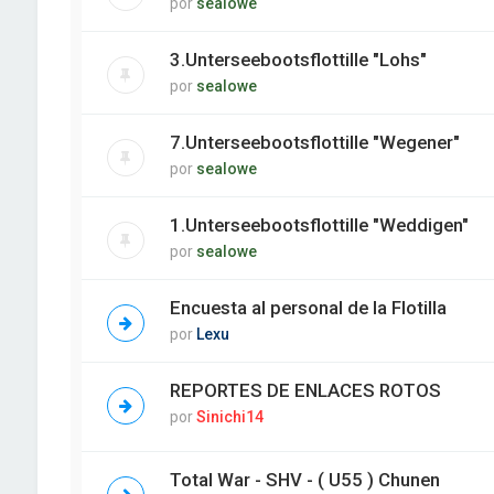
por
sealowe
3.Unterseebootsflottille "Lohs"
por
sealowe
7.Unterseebootsflottille "Wegener"
por
sealowe
1.Unterseebootsflottille "Weddigen"
por
sealowe
Encuesta al personal de la Flotilla
por
Lexu
REPORTES DE ENLACES ROTOS
por
Sinichi14
Total War - SHV - ( U55 ) Chunen