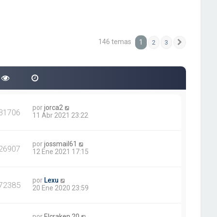
146 temas
1
2
3
Siguiente
por
jorca2
31706
11 Abr 2021 23:22
por
jossmail61
26907
12 Ene 2021 17:15
por
Lexu
72385
20 Ene 2020 23:59
por
Elcraken.20