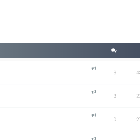
da avanzada
3
4
3
2
0
2