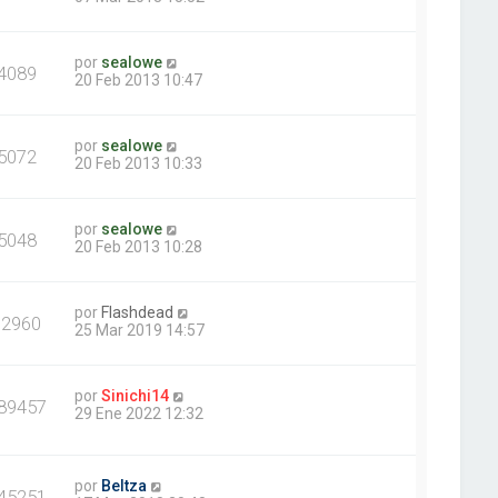
por
sealowe
4089
20 Feb 2013 10:47
por
sealowe
5072
20 Feb 2013 10:33
por
sealowe
5048
20 Feb 2013 10:28
por
Flashdead
12960
25 Mar 2019 14:57
por
Sinichi14
89457
29 Ene 2022 12:32
por
Beltza
45251