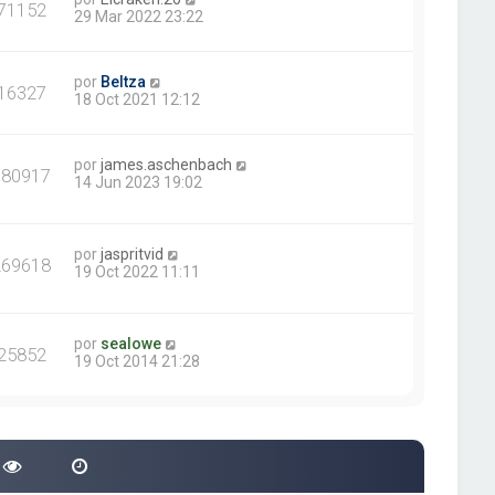
71152
29 Mar 2022 23:22
por
Beltza
16327
18 Oct 2021 12:12
por
james.aschenbach
380917
14 Jun 2023 19:02
por
jaspritvid
269618
19 Oct 2022 11:11
por
sealowe
25852
19 Oct 2014 21:28