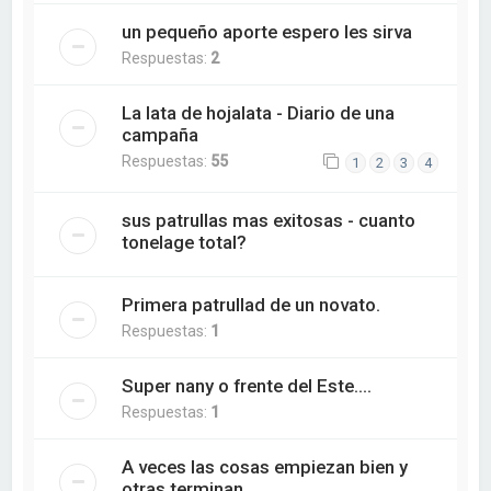
un pequeño aporte espero les sirva
Respuestas:
2
La lata de hojalata - Diario de una
campaña
Respuestas:
55
1
2
3
4
sus patrullas mas exitosas - cuanto
tonelage total?
Primera patrullad de un novato.
Respuestas:
1
Super nany o frente del Este....
Respuestas:
1
A veces las cosas empiezan bien y
otras terminan...