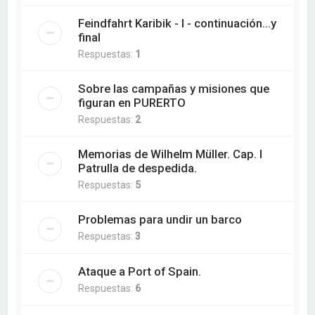
Feindfahrt Karibik - I - continuación...y
final
Respuestas:
1
Sobre las campañas y misiones que
figuran en PURERTO
Respuestas:
2
Memorias de Wilhelm Müller. Cap. I
Patrulla de despedida.
Respuestas:
5
Problemas para undir un barco
Respuestas:
3
Ataque a Port of Spain.
Respuestas:
6