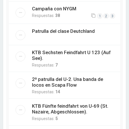
Campaña con NYGM
Respuestas:
38
1
2
3
Patrulla del clase Deutchland
KTB Sechsten Feindfahrt U 123 (Auf
See).
Respuestas:
7
2ª patrulla del U-2. Una banda de
locos en Scapa Flow
Respuestas:
14
KTB Fünfte feindfahrt von U-69 (St.
Nazaire, Abgeschlossen).
Respuestas:
5