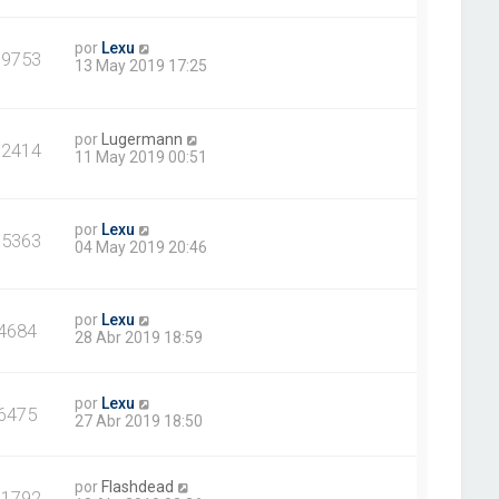
por
Lexu
19753
13 May 2019 17:25
por
Lugermann
12414
11 May 2019 00:51
por
Lexu
15363
04 May 2019 20:46
por
Lexu
4684
28 Abr 2019 18:59
por
Lexu
6475
27 Abr 2019 18:50
por
Flashdead
11792