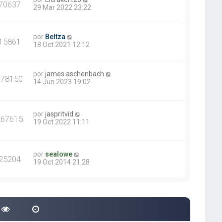
70637
29 Mar 2022 23:22
por
Beltza
15861
18 Oct 2021 12:12
por
james.aschenbach
378150
14 Jun 2023 19:02
por
jaspritvid
267615
19 Oct 2022 11:11
por
sealowe
25204
19 Oct 2014 21:28