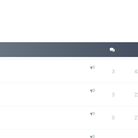
squeda avanzada
3
4
3
2
0
2