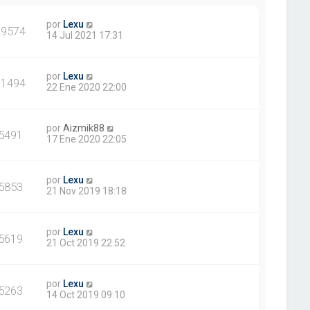
por
Lexu
29574
14 Jul 2021 17:31
por
Lexu
11494
22 Ene 2020 22:00
por
Aizmik88
5491
17 Ene 2020 22:05
por
Lexu
5853
21 Nov 2019 18:18
por
Lexu
5619
21 Oct 2019 22:52
por
Lexu
5263
14 Oct 2019 09:10