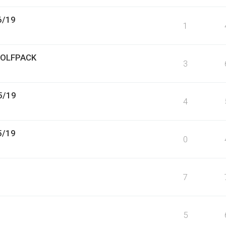
6/19
1
WOLFPACK
3
5/19
4
5/19
0
7
5