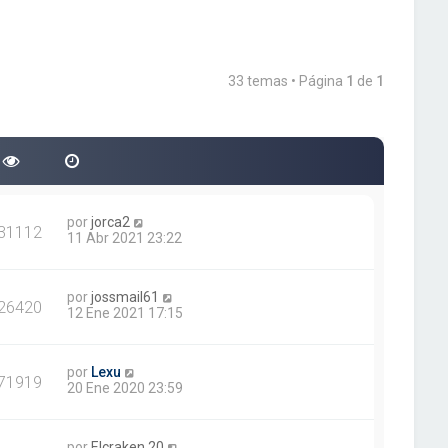
33 temas • Página
1
de
1
por
jorca2
31112
11 Abr 2021 23:22
por
jossmail61
26420
12 Ene 2021 17:15
por
Lexu
71919
20 Ene 2020 23:59
por
Elcraken.20