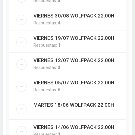
Respuestas:
3
VIERNES 30/08 WOLFPACK 22.00H
Respuestas:
4
VIERNES 19/07 WOLFPACK 22.00H
Respuestas:
1
VIERNES 12/07 WOLFPACK 22.00H
Respuestas:
3
VIERNES 05/07 WOLFPACK 22.00H
Respuestas:
6
MARTES 18/06 WOLFPACK 22.00H
VIERNES 14/06 WOLFPACK 22.00H
Respuestas:
3