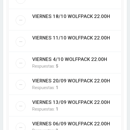
VIERNES 18/10 WOLFPACK 22.00H
VIERNES 11/10 WOLFPACK 22.00H
VIERNES 4/10 WOLFPACK 22.00H
Respuestas:
5
VIERNES 20/09 WOLFPACK 22.00H
Respuestas:
1
VIERNES 13/09 WOLFPACK 22.00H
Respuestas:
1
VIERNES 06/09 WOLFPACK 22.00H