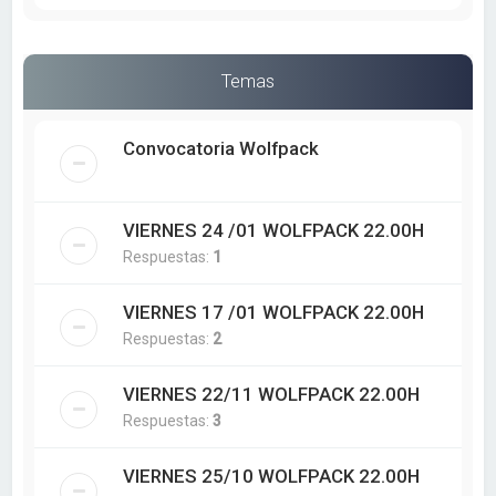
Temas
Convocatoria Wolfpack
VIERNES 24 /01 WOLFPACK 22.00H
Respuestas:
1
VIERNES 17 /01 WOLFPACK 22.00H
Respuestas:
2
VIERNES 22/11 WOLFPACK 22.00H
Respuestas:
3
VIERNES 25/10 WOLFPACK 22.00H