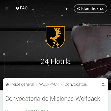
FAQ
Identificarse
24 Flotilla
B
Índice general
WOLFPACK
Convocatoria de Misiones Wolfpack
u
Convocatoria de Misiones Wolfpack
s
c