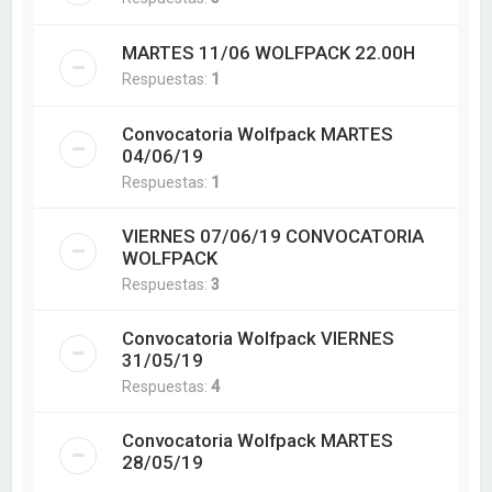
MARTES 11/06 WOLFPACK 22.00H
Respuestas:
1
Convocatoria Wolfpack MARTES
04/06/19
Respuestas:
1
VIERNES 07/06/19 CONVOCATORIA
WOLFPACK
Respuestas:
3
Convocatoria Wolfpack VIERNES
31/05/19
Respuestas:
4
Convocatoria Wolfpack MARTES
28/05/19