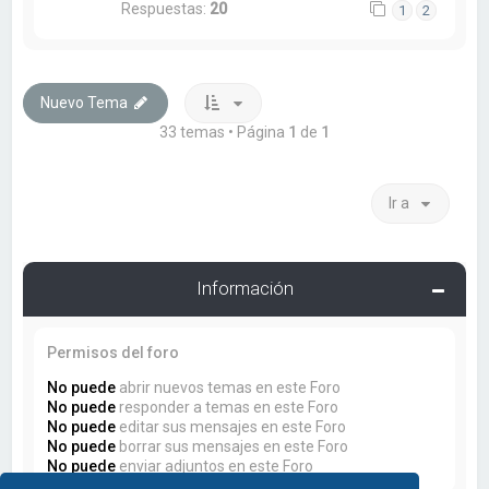
Respuestas:
20
1
2
Nuevo Tema
33 temas • Página
1
de
1
Ir a
Información
Permisos del foro
No puede
abrir nuevos temas en este Foro
No puede
responder a temas en este Foro
No puede
editar sus mensajes en este Foro
No puede
borrar sus mensajes en este Foro
No puede
enviar adjuntos en este Foro