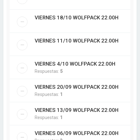
VIERNES 18/10 WOLFPACK 22.00H
VIERNES 11/10 WOLFPACK 22.00H
VIERNES 4/10 WOLFPACK 22.00H
Respuestas:
5
VIERNES 20/09 WOLFPACK 22.00H
Respuestas:
1
VIERNES 13/09 WOLFPACK 22.00H
Respuestas:
1
VIERNES 06/09 WOLFPACK 22.00H