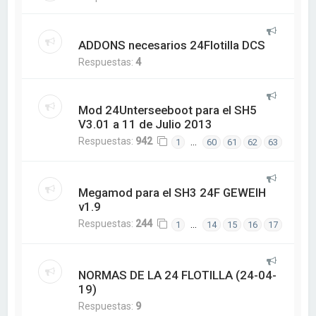
ADDONS necesarios 24Flotilla DCS
Respuestas:
4
Mod 24Unterseeboot para el SH5
V3.01 a 11 de Julio 2013
Respuestas:
942
…
1
60
61
62
63
Megamod para el SH3 24F GEWEIH
v1.9
Respuestas:
244
…
1
14
15
16
17
NORMAS DE LA 24 FLOTILLA (24-04-
19)
Respuestas:
9