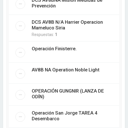
DCS AV8BNA Misión Medidas de
Prevención
DCS AV8B N/A Harrier Operacion
Mameluco Siria
Respuestas:
1
Operación Finisterre.
AV8B NA Operation Noble Light
OPERACIÓN GUNGNIR (LANZA DE
ODÍN)
Operación San Jorge TAREA 4
Desembarco