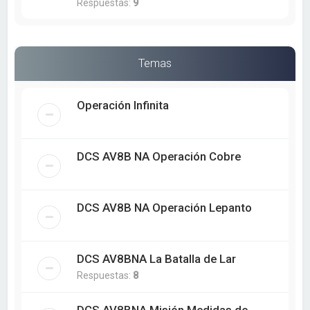
Respuestas:
9
Temas
Operación Infinita
DCS AV8B NA Operación Cobre
DCS AV8B NA Operación Lepanto
DCS AV8BNA La Batalla de Lar
Respuestas:
8