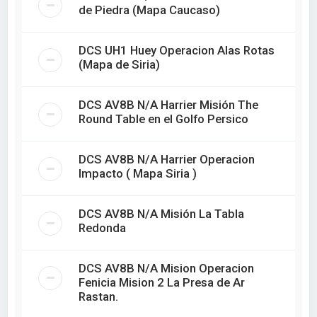
de Piedra (Mapa Caucaso)
DCS UH1 Huey Operacion Alas Rotas
(Mapa de Siria)
DCS AV8B N/A Harrier Misión The
Round Table en el Golfo Persico
DCS AV8B N/A Harrier Operacion
Impacto ( Mapa Siria )
DCS AV8B N/A Misión La Tabla
Redonda
DCS AV8B N/A Mision Operacion
Fenicia Mision 2 La Presa de Ar
Rastan.