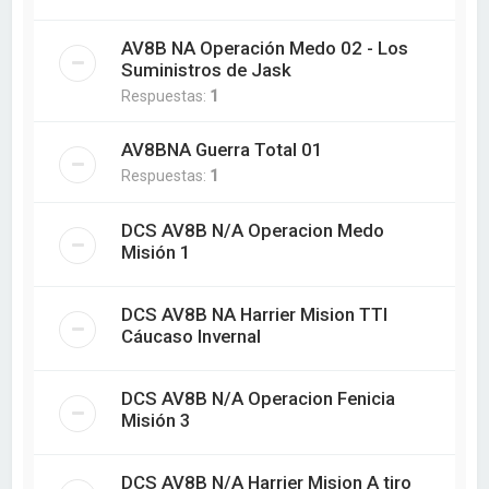
AV8B NA Operación Medo 02 - Los
Suministros de Jask
Respuestas:
1
AV8BNA Guerra Total 01
Respuestas:
1
DCS AV8B N/A Operacion Medo
Misión 1
DCS AV8B NA Harrier Mision TTI
Cáucaso Invernal
DCS AV8B N/A Operacion Fenicia
Misión 3
DCS AV8B N/A Harrier Mision A tiro