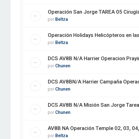
Operación San Jorge TAREA 05 Cirugía
por
Beltza
Operación Holidays Helicópteros en la
por
Beltza
DCS AV8B N/A Harrier Operacion Prayi
por
Chunen
DCS AV8BN/A Harrier Campaña Operaci
por
Chunen
DCS AV8B N/A Misión San Jorge Tarea 1
por
Chunen
AV8B NA Operación Temple 02, 03, 04,
por
Beltza