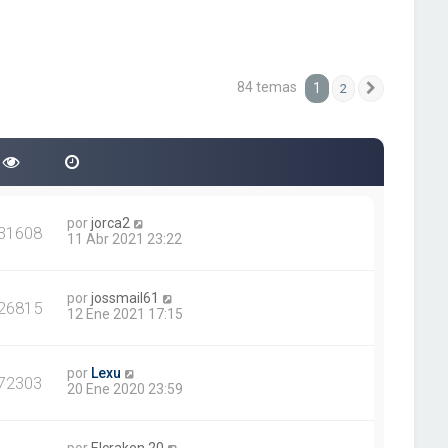
84 temas
1
2
Siguiente
por
jorca2
31608
11 Abr 2021 23:22
por
jossmail61
26815
12 Ene 2021 17:15
por
Lexu
72303
20 Ene 2020 23:59