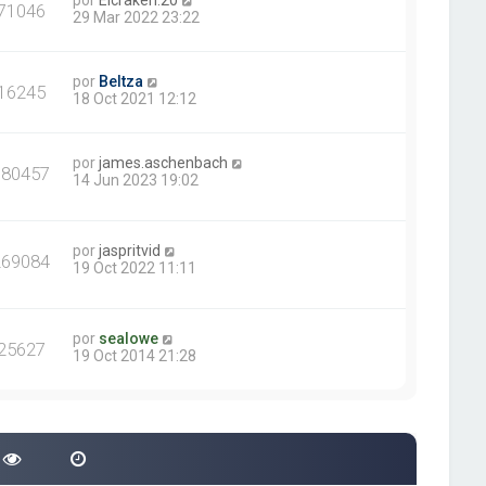
por
Elcraken.20
71046
29 Mar 2022 23:22
por
Beltza
16245
18 Oct 2021 12:12
por
james.aschenbach
380457
14 Jun 2023 19:02
por
jaspritvid
269084
19 Oct 2022 11:11
por
sealowe
25627
19 Oct 2014 21:28