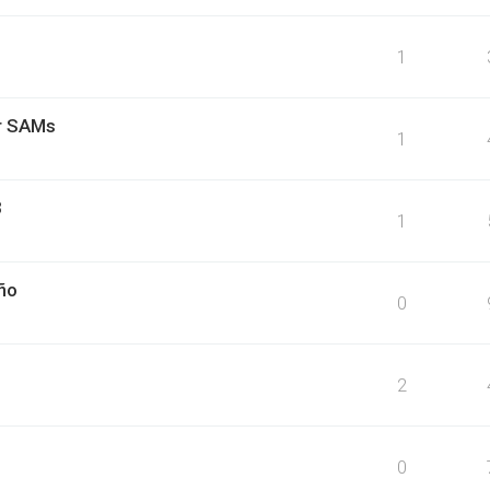
1
ar SAMs
1
3
1
ño
0
2
0