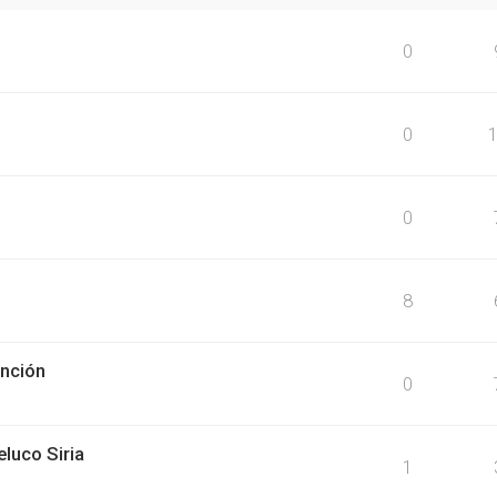
0
0
0
8
nción
0
luco Siria
1