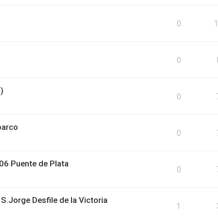
0
0
)
0
barco
0
6 Puente de Plata
0
Jorge Desfile de la Victoria
1