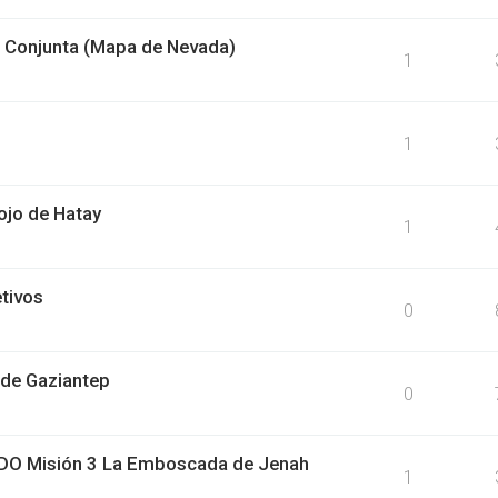
 Conjunta (Mapa de Nevada)
1
1
ojo de Hatay
1
tivos
0
 de Gaziantep
0
DO Misión 3 La Emboscada de Jenah
1