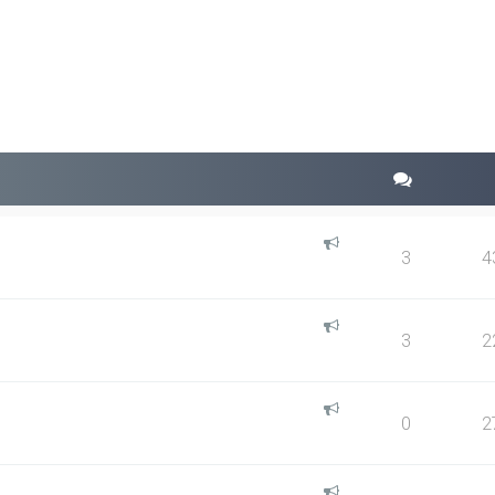
squeda avanzada
3
4
3
2
0
2