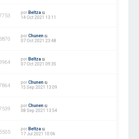
por
Beltza
7753
14 Oct 2021 13:11
por
Chunen
3870
07 Oct 2021 23:48
por
Beltza
3964
07 Oct 2021 09:35
por
Chunen
7864
15 Sep 2021 13:09
por
Chunen
7539
08 Sep 2021 13:54
por
Beltza
5505
17 Jul 2021 10:06