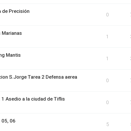
 de Precisión
0
s Marianas
1
ng Mantis
1
on S.Jorge Tarea 2 Defensa aerea
0
 Asedio a la ciudad de Tiflis
0
 05, 06
5