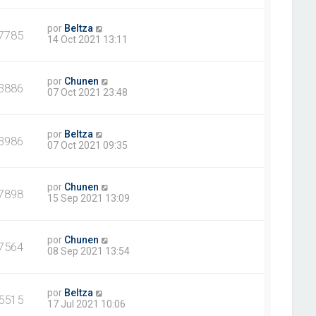
por
Beltza
7785
14 Oct 2021 13:11
por
Chunen
3886
07 Oct 2021 23:48
por
Beltza
3986
07 Oct 2021 09:35
por
Chunen
7898
15 Sep 2021 13:09
por
Chunen
7564
08 Sep 2021 13:54
por
Beltza
5515
17 Jul 2021 10:06