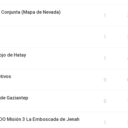
 Conjunta (Mapa de Nevada)
1
1
ojo de Hatay
1
tivos
0
 de Gaziantep
0
DO Misión 3 La Emboscada de Jenah
1