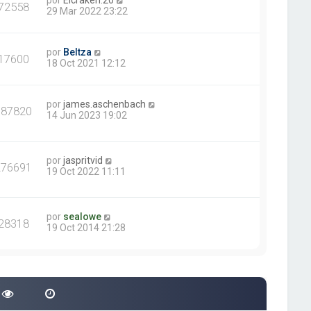
por
Elcraken.20
72558
29 Mar 2022 23:22
por
Beltza
17600
18 Oct 2021 12:12
por
james.aschenbach
387820
14 Jun 2023 19:02
por
jaspritvid
276691
19 Oct 2022 11:11
por
sealowe
28318
19 Oct 2014 21:28