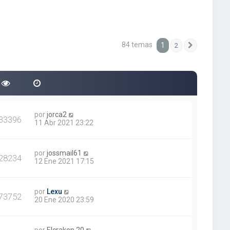
84 temas
1
2
Siguiente
por
jorca2
33396
11 Abr 2021 23:22
por
jossmail61
28234
12 Ene 2021 17:15
por
Lexu
73752
20 Ene 2020 23:59