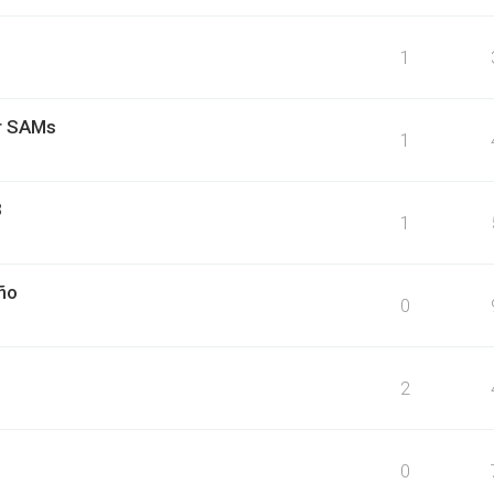
1
ar SAMs
1
3
1
ño
0
2
0