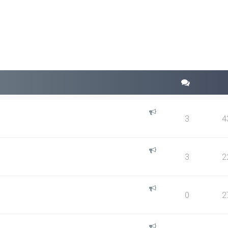
squeda avanzada
3
4
3
2
0
2