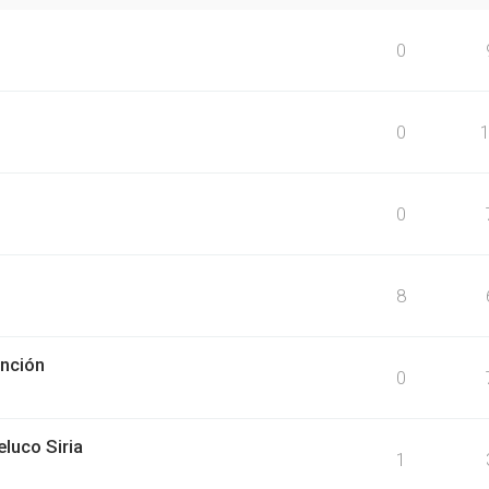
0
0
0
8
nción
0
luco Siria
1