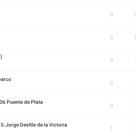
0
0
)
0
barco
0
6 Puente de Plata
0
Jorge Desfile de la Victoria
1