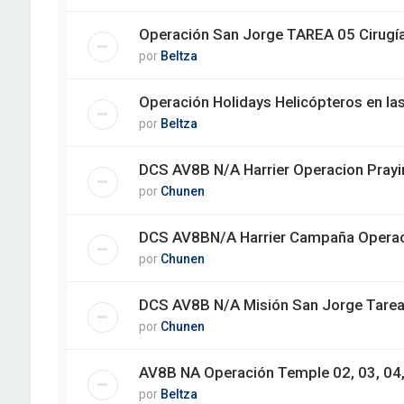
Operación San Jorge TAREA 05 Cirugía
por
Beltza
Operación Holidays Helicópteros en la
por
Beltza
DCS AV8B N/A Harrier Operacion Prayi
por
Chunen
DCS AV8BN/A Harrier Campaña Operaci
por
Chunen
DCS AV8B N/A Misión San Jorge Tarea 1
por
Chunen
AV8B NA Operación Temple 02, 03, 04,
por
Beltza