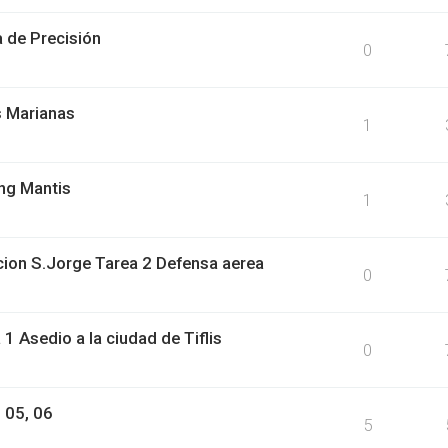
 de Precisión
0
s Marianas
1
ng Mantis
1
on S.Jorge Tarea 2 Defensa aerea
0
 Asedio a la ciudad de Tiflis
0
 05, 06
5