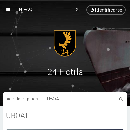
FAQ
Identificarse
24 Flotilla
B
Índice general
UBOAT
u
UBOAT
s
c