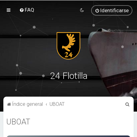
FAQ
Identificarse
24 Flotilla
B
Índice general
UBOAT
u
UBOAT
s
c