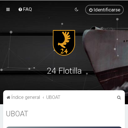
FAQ
Identificarse
24 Flotilla
B
Índice general
UBOAT
u
UBOAT
s
c