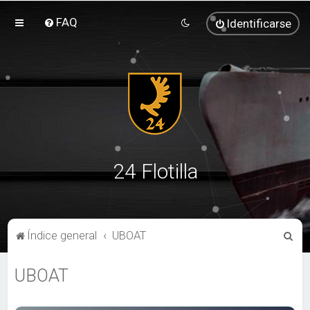
FAQ
Identificarse
24 Flotilla
B
Índice general
UBOAT
u
UBOAT
s
c